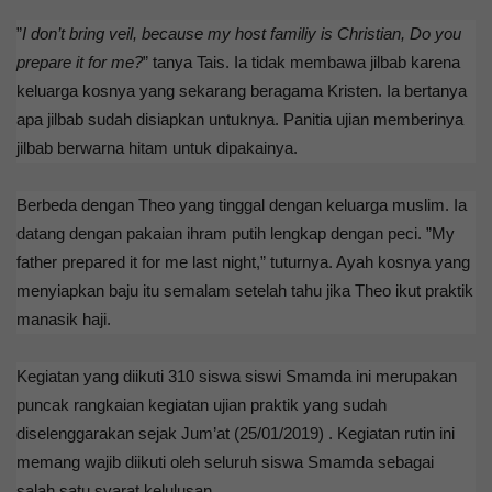
”
I don’t bring veil, because my host familiy is Christian, Do you
prepare it for me?
” tanya Tais. Ia tidak membawa jilbab karena
keluarga kosnya yang sekarang beragama Kristen. Ia bertanya
apa jilbab sudah disiapkan untuknya. Panitia ujian memberinya
jilbab berwarna hitam untuk dipakainya.
Berbeda dengan Theo yang tinggal dengan keluarga muslim. Ia
datang dengan pakaian ihram putih lengkap dengan peci. ”My
father prepared it for me last night,” tuturnya. Ayah kosnya yang
menyiapkan baju itu semalam setelah tahu jika Theo ikut praktik
manasik haji.
Kegiatan yang diikuti 310 siswa siswi Smamda ini merupakan
puncak rangkaian kegiatan ujian praktik yang sudah
diselenggarakan sejak Jum’at (25/01/2019) . Kegiatan rutin ini
memang wajib diikuti oleh seluruh siswa Smamda sebagai
salah satu syarat kelulusan.