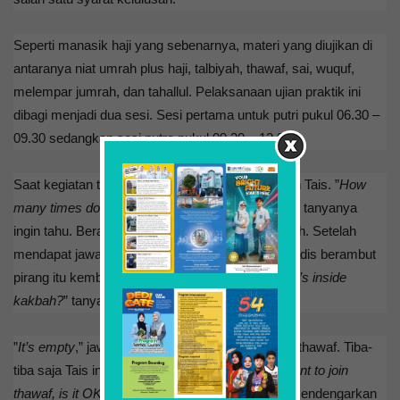
Seperti manasik haji yang sebenarnya, materi yang diujikan di
antaranya niat umrah plus haji, talbiyah, thawaf, sai, wuquf,
melempar jumrah, dan tahallul. Pelaksanaan ujian praktik ini
dibagi menjadi dua sesi. Sesi pertama untuk putri pukul 06.30 –
09.30 sedangkan sesi putra pukul 09.30 – 12.30.
Saat kegiatan thawaf banyak hal yang ditanyakan Tais. ”
How
many times do muslim walk around the kakbah
?” tanyanya
ingin tahu. Berapa kali muslim mengelilingi kakbah. Setelah
mendapat jawaban thawaf dilakukan tujuh kali, gadis berambut
pirang itu kembali bertanya apa isi kakbah. ”
What’s inside
kakbah?
” tanyanya.
”
It’s empty
,” jawab Sholichah, guru penilai materi thawaf. Tiba-
tiba saja Tais ingin mengikuti proses thawaf. ”
I want to join
thawaf, is it OK
?” ucapnya. Tentu saja boleh. Ia mendengarkan