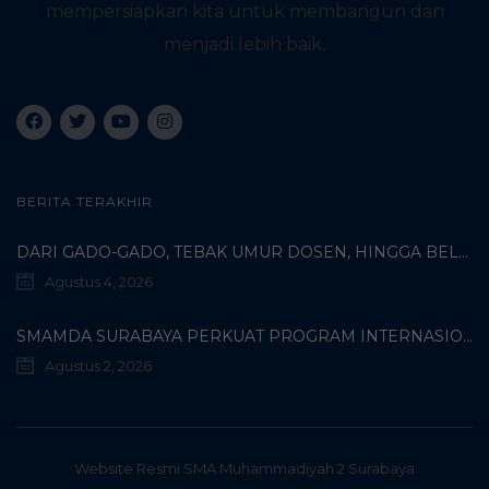
mempersiapkan kita untuk membangun dan
menjadi lebih baik.
BERITA TERAKHIR
DARI GADO-GADO, TEBAK UMUR DOSEN, HINGGA BELI PECI MUHAMMADIYAH: TERUNGKAPNYA KISAH UNIK 3 MAHASISWA TURKI DI SMAMDA!
Agustus 4, 2026
SMAMDA SURABAYA PERKUAT PROGRAM INTERNASIONAL MELALUI KOORDINASI BERSAMA WALI MURID KELAS X
Agustus 2, 2026
Website Resmi SMA Muhammadiyah 2 Surabaya