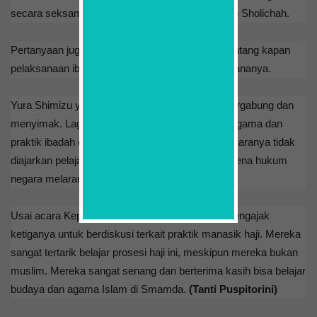
secara seksama arahan dari Ika, panggilan akrab Sholichah.
Pertanyaan juga dilontarkan Theo. Ia bertanya tentang kapan
pelaksanaan ibadah haji dan berapa lama pelaksananya.
Yura Shimizu yang datang terlambat langsung bergabung dan
menyimak. Lagi-lagi dia heran karena pelajaran agama dan
praktik ibadah diajarkan di sekolah. Karena di negaranya tidak
diajarkan pelajaran agama di bangku sekolah karena hukum
negara melarangnya.
Usai acara Kepala Smamda Astajab SPd MM mengajak
ketiganya untuk berdiskusi terkait praktik manasik haji. Mereka
sangat tertarik belajar prosesi haji ini, meskipun mereka bukan
muslim. Mereka sangat senang dan berterima kasih bisa belajar
budaya dan agama Islam di Smamda.
(Tanti Puspitorini)