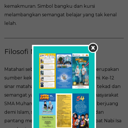
kemakmuran.
Simbol bangku dan kursi
melambangkan semangat belajar yang tak kenal
lelah.
Filosofi Matahari
Matahari sebagai pusat dari tata surya merupakan
sumber kekuatan dari kehidupan di bumi. Ke-12
sinar matahari memancarkan kebulatan tekad dan
semangat yang dideskripsikan sebagai masyarakat
SMA Muhammadiyah 2 Surabaya untuk berjuang
demi Islam, semangat yang menggebu dan
pantang menyerah seperti Hawari (sahabat Nabi Isa