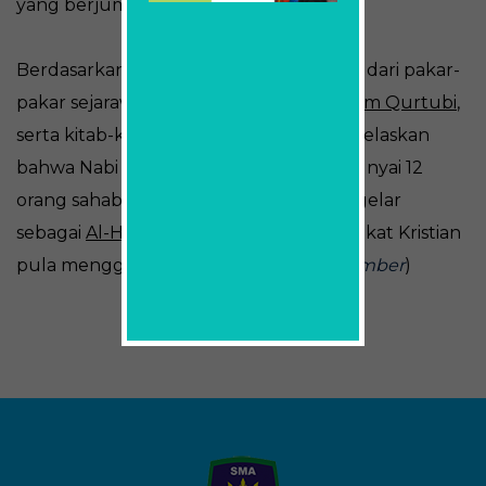
yang berjumlah 12 orang).
Berdasarkan maklumat yang diperolehi dari pakar-
pakar sejarawan seperti
Ibnu Kathir
,
Imam Qurtubi
,
serta kitab-kitab Qisasul Anbiya’ telah dijelaskan
bahwa Nabi Isa Alaihissalam (AS) mempunyai 12
orang sahabat. Dalam Quran mereka digelar
sebagai
Al-Hawariyun
(
الحواريون
). Masyarakat Kristian
pula menggelar mereka 12
apostles
.(
sumber
)