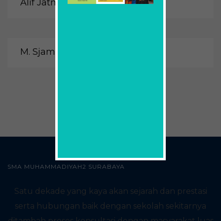
Alif Jatmiko, S.Th.I., M.Th.I.
M. Sjamsu Hudaja, S.Ag.
SMA MUHAMMADIYAH2 SURABAYA
Satu dekade yang kaya akan sejarah dan prestasi
serta hubungan baik dengan sekolah sekitarnya
ditambah proses konsultasi dengan masyarakat luas