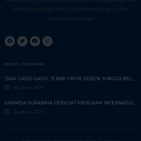
mempersiapkan kita untuk membangun dan
menjadi lebih baik.
BERITA TERAKHIR
DARI GADO-GADO, TEBAK UMUR DOSEN, HINGGA BELI PECI MUHAMMADIYAH: TERUNGKAPNYA KISAH UNIK 3 MAHASISWA TURKI DI SMAMDA!
Agustus 4, 2026
SMAMDA SURABAYA PERKUAT PROGRAM INTERNASIONAL MELALUI KOORDINASI BERSAMA WALI MURID KELAS X
Agustus 2, 2026
Website Resmi SMA Muhammadiyah 2 Surabaya