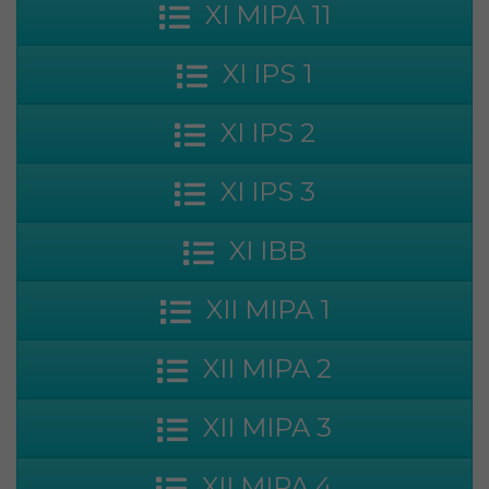
XI MIPA 11
XI IPS 1
XI IPS 2
XI IPS 3
XI IBB
XII MIPA 1
XII MIPA 2
XII MIPA 3
XII MIPA 4