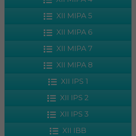
XII MIPA 5
XII MIPA 6
XII MIPA 7
XII MIPA 8
XII IPS 1
XII IPS 2
XII IPS 3
XII IBB