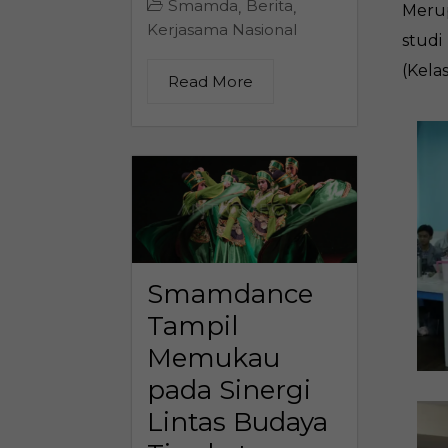
Smamda
Berita
,
,
Merup
Kerjasama Nasional
studi
(Kela
Read More
Smamdance
Tampil
Memukau
pada Sinergi
Lintas Budaya