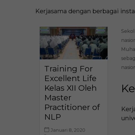
Kerjasama dengan berbagai instan
Sekol
nasio
Muham
sebag
Training For
nasion
Excellent Life
Ke
Kelas XII Oleh
Master
Practitioner of
Kerj
NLP
univ
Januari 8, 2020