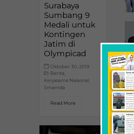
Surabaya
Sumbang 9
Medali untuk
Kontingen
Jatim di
Olympicad
Oktober 30, 2019
Berita
,
Kerjasama Nasional
,
Smamda
Read More