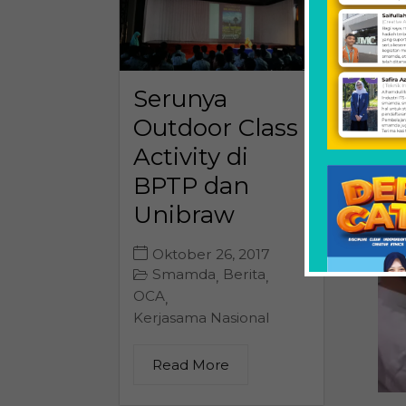
Serunya
Outdoor Class
Activity di
BPTP dan
Unibraw
Oktober 26, 2017
Smamda
Berita
,
,
OCA
,
Kerjasama Nasional
Read More