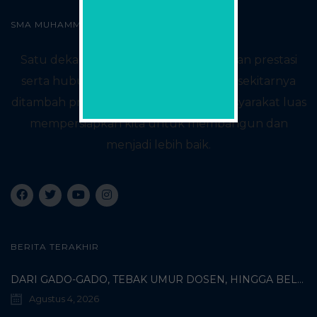
SMA MUHAMMADIYAH2 SURABAYA
Satu dekade yang kaya akan sejarah dan prestasi
serta hubungan baik dengan sekolah sekitarnya
ditambah proses konsultasi dengan masyarakat luas
mempersiapkan kita untuk membangun dan
menjadi lebih baik.
BERITA TERAKHIR
DARI GADO-GADO, TEBAK UMUR DOSEN, HINGGA BELI PECI MUHAMMADIYAH: TERUNGKAPNYA KISAH UNIK 3 MAHASISWA TURKI DI SMAMDA!
Agustus 4, 2026