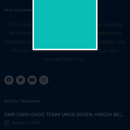
SMA MUHAMMADIYAH2 SURABAYA
Satu dekade yang kaya akan sejarah dan prestasi
serta hubungan baik dengan sekolah sekitarnya
ditambah proses konsultasi dengan masyarakat luas
mempersiapkan kita untuk membangun dan
menjadi lebih baik.
BERITA TERAKHIR
DARI GADO-GADO, TEBAK UMUR DOSEN, HINGGA BELI PECI MUHAMMADIYAH: TERUNGKAPNYA KISAH UNIK 3 MAHASISWA TURKI DI SMAMDA!
Agustus 4, 2026