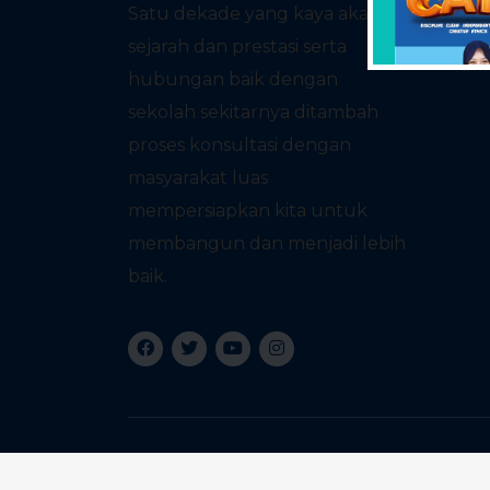
Satu dekade yang kaya akan
sejarah dan prestasi serta
hubungan baik dengan
sekolah sekitarnya ditambah
proses konsultasi dengan
masyarakat luas
mempersiapkan kita untuk
membangun dan menjadi lebih
baik.