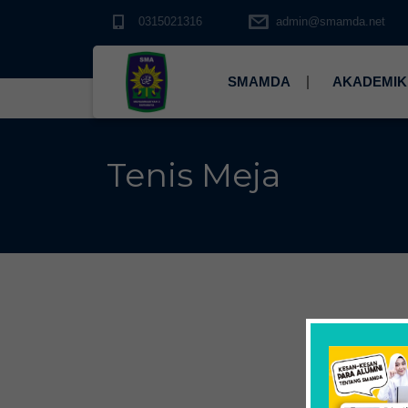
0315021316
admin@smamda.net
SMAMDA
AKADEMIK
Tenis Meja