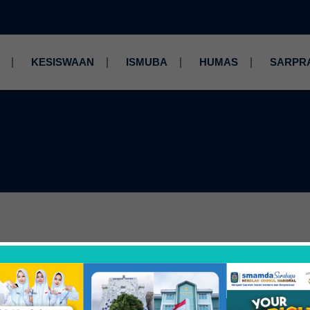
KESISWAAN
ISMUBA
HUMAS
SARPR