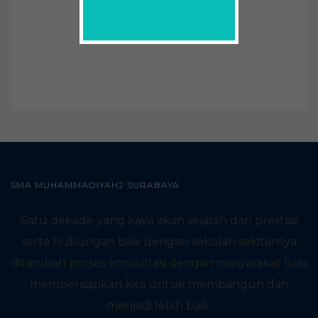
SMA MUHAMMADIYAH2 SURABAYA
Satu dekade yang kaya akan sejarah dan prestasi
serta hubungan baik dengan sekolah sekitarnya
ditambah proses konsultasi dengan masyarakat luas
mempersiapkan kita untuk membangun dan
menjadi lebih baik.