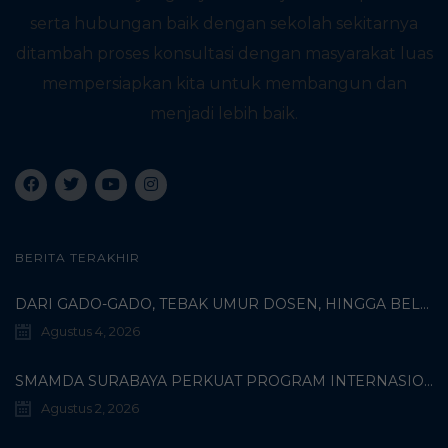
serta hubungan baik dengan sekolah sekitarnya
ditambah proses konsultasi dengan masyarakat luas
mempersiapkan kita untuk membangun dan
menjadi lebih baik.
BERITA TERAKHIR
DARI GADO-GADO, TEBAK UMUR DOSEN, HINGGA BELI PECI MUHAMMADIYAH: TERUNGKAPNYA KISAH UNIK 3 MAHASISWA TURKI DI SMAMDA!
Agustus 4, 2026
SMAMDA SURABAYA PERKUAT PROGRAM INTERNASIONAL MELALUI KOORDINASI BERSAMA WALI MURID KELAS X
Agustus 2, 2026