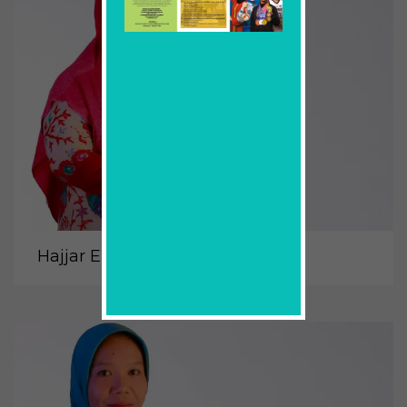
Hajjar Ekasari, S.Pd., M.Pd.