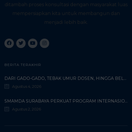
ditambah proses konsultasi dengan masyarakat luas
mempersiapkan kita untuk membangun dan
menjadi lebih baik.
BERITA TERAKHIR
DARI GADO-GADO, TEBAK UMUR DOSEN, HINGGA BELI PECI MUHAMMADIYAH: TERUNGKAPNYA KISAH UNIK 3 MAHASISWA TURKI DI SMAMDA!
Agustus 4, 2026
SMAMDA SURABAYA PERKUAT PROGRAM INTERNASIONAL MELALUI KOORDINASI BERSAMA WALI MURID KELAS X
Agustus 2, 2026