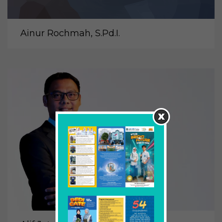
Ainur Rochmah, S.Pd.I.