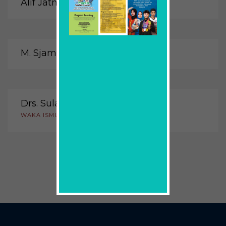
Alif Jatmiko, S.Th.I., M.Th.I.
M. Sjamsu Hudaja, S.Ag.
Drs. Sulaiman, M.A.
WAKA ISMUBA