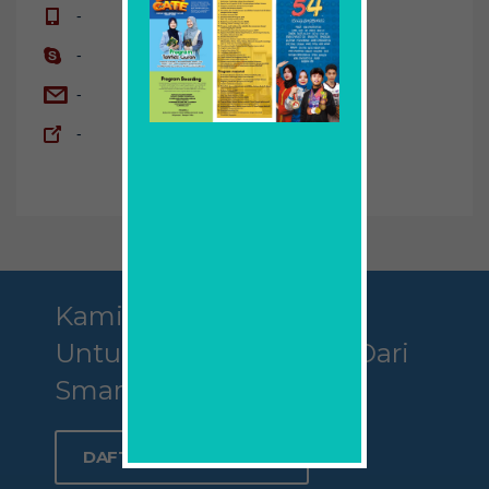
-
-
-
-
Kami Mengajak Anda
Untuk Menjadi Bagian Dari
Smamda
DAFTAR SEKARANG