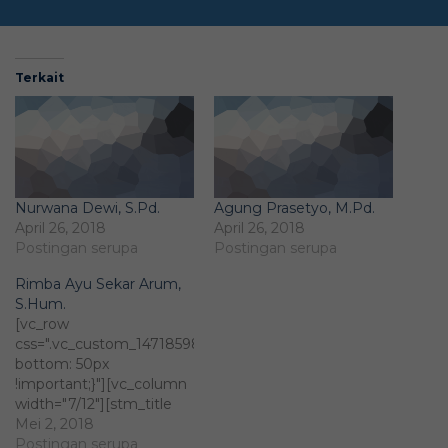
Terkait
Nurwana Dewi, S.Pd.
Agung Prasetyo, M.Pd.
April 26, 2018
April 26, 2018
Postingan serupa
Postingan serupa
Rimba Ayu Sekar Arum,
S.Hum.
[vc_row
css=".vc_custom_1471859828116{margin-
bottom: 50px
!important;}"][vc_column
width="7/12"][stm_title
title_tag="div"
Mei 2, 2018
title_color="custom"
Postingan serupa