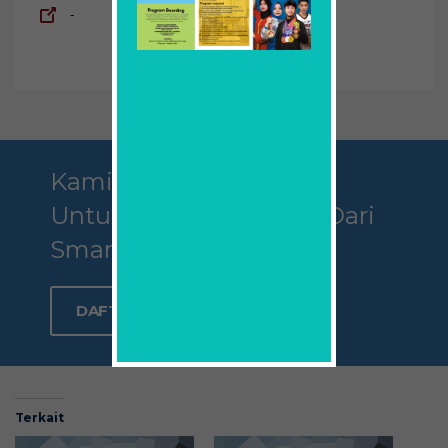
-
Kami Mengajak Anda
Untuk Menjadi Bagian Dari
Smamda
DAFTAR SEKARANG
Terkait