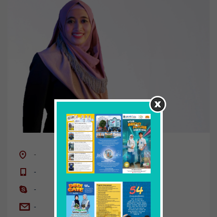
-
-
-
-