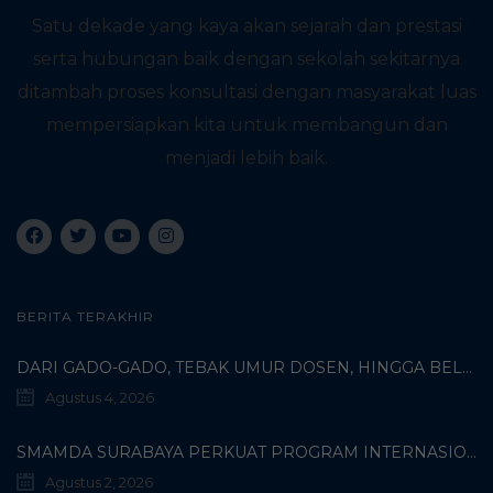
Satu dekade yang kaya akan sejarah dan prestasi
serta hubungan baik dengan sekolah sekitarnya
ditambah proses konsultasi dengan masyarakat luas
mempersiapkan kita untuk membangun dan
menjadi lebih baik.
BERITA TERAKHIR
DARI GADO-GADO, TEBAK UMUR DOSEN, HINGGA BELI PECI MUHAMMADIYAH: TERUNGKAPNYA KISAH UNIK 3 MAHASISWA TURKI DI SMAMDA!
Agustus 4, 2026
SMAMDA SURABAYA PERKUAT PROGRAM INTERNASIONAL MELALUI KOORDINASI BERSAMA WALI MURID KELAS X
Agustus 2, 2026