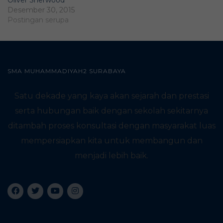
Oliver Sherwood
Desember 30, 2015
Postingan serupa
SMA MUHAMMADIYAH2 SURABAYA
Satu dekade yang kaya akan sejarah dan prestasi
serta hubungan baik dengan sekolah sekitarnya
ditambah proses konsultasi dengan masyarakat luas
mempersiapkan kita untuk membangun dan
menjadi lebih baik.