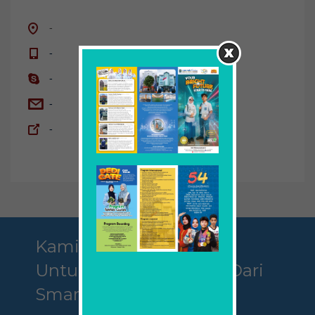
-
-
-
-
-
Kami Mengajak Anda
Untuk Menjadi Bagian Dari
Smamda