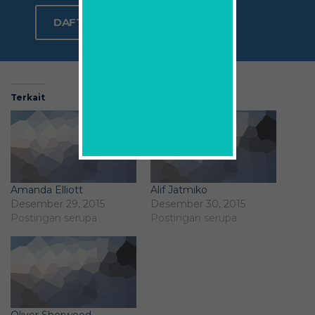
DAFTAR SEKARANG
Terkait
Amanda Elliott
Alif Jatmiko
Desember 29, 2015
Desember 30, 2015
Postingan serupa
Postingan serupa