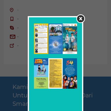
-
-
-
-
-
Kami Mengajak Anda
Untuk Menjadi Bagian Dari
Smamda