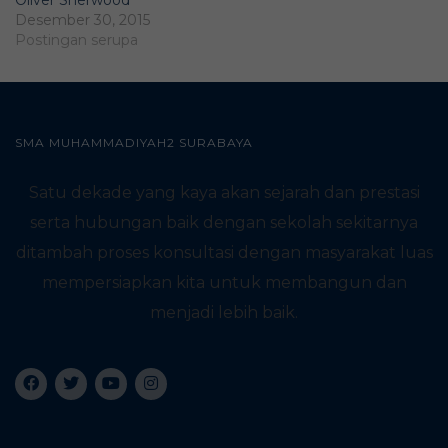
Oliver Sherwood
Desember 30, 2015
Postingan serupa
SMA MUHAMMADIYAH2 SURABAYA
Satu dekade yang kaya akan sejarah dan prestasi
serta hubungan baik dengan sekolah sekitarnya
ditambah proses konsultasi dengan masyarakat luas
mempersiapkan kita untuk membangun dan
menjadi lebih baik.