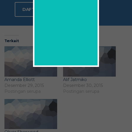
DAFTAR SEKARANG
Terkait
Amanda Elliott
Alif Jatmiko
Desember 29, 2015
Desember 30, 2015
Postingan serupa
Postingan serupa