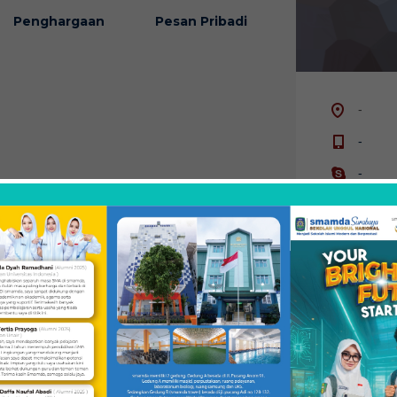
Penghargaan
Pesan Pribadi
-
-
-
-
-