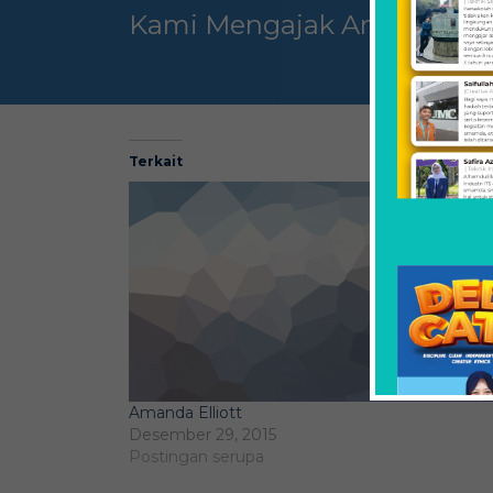
Kami Mengajak Anda Untuk
Terkait
Amanda Elliott
Desember 29, 2015
Postingan serupa