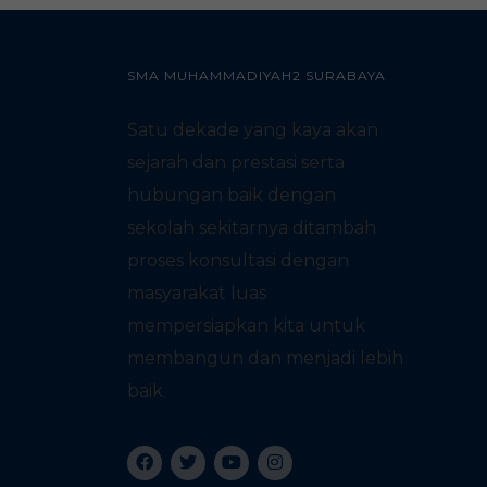
SMA MUHAMMADIYAH2 SURABAYA
Satu dekade yang kaya akan
sejarah dan prestasi serta
hubungan baik dengan
sekolah sekitarnya ditambah
proses konsultasi dengan
masyarakat luas
mempersiapkan kita untuk
membangun dan menjadi lebih
baik.