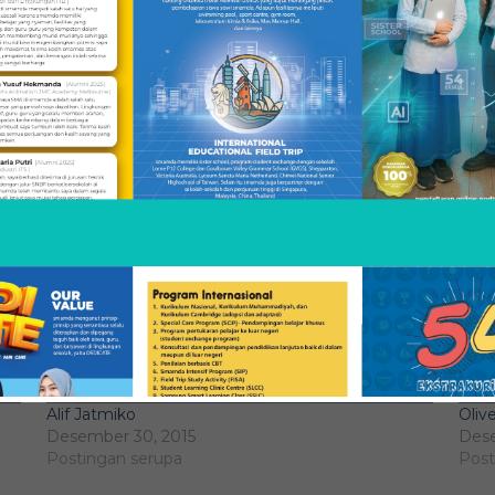
 Menjadi Bagian Dari Smamda
Alif Jatmiko
Oliv
Desember 30, 2015
Dese
Postingan serupa
Post