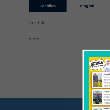
Keahlian
Biografi
smamda
moto