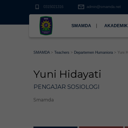
0315021316
admin@smamda.net
SMAMDA
AKADEMIK
SMAMDA
>
Teachers
>
Departemen Humaniora
>
Yuni H
Yuni Hidayati
PENGAJAR SOSIOLOGI
Smamda