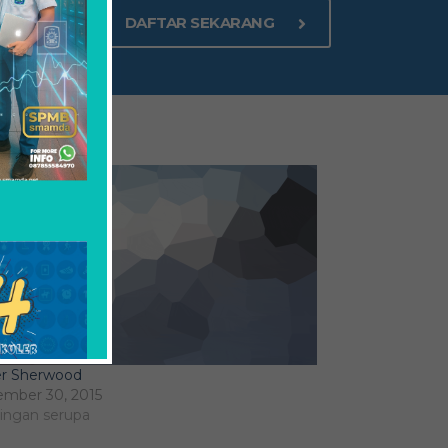
DAFTAR SEKARANG
er Sherwood
mber 30, 2015
ingan serupa