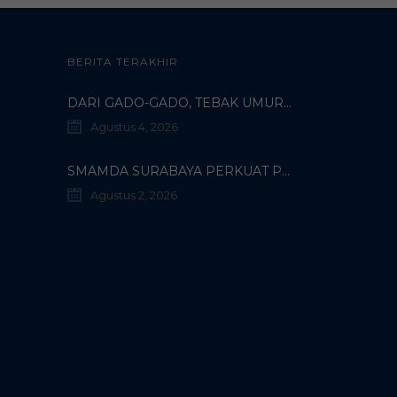
BERITA TERAKHIR
DARI GADO-GADO, TEBAK UMUR DOSEN, HINGGA BELI PECI MUHAMMADIYAH: TERUNGKAPNYA KISAH UNIK 3 MAHASISWA TURKI DI SMAMDA!
Agustus 4, 2026
SMAMDA SURABAYA PERKUAT PROGRAM INTERNASIONAL MELALUI KOORDINASI BERSAMA WALI MURID KELAS X
Agustus 2, 2026