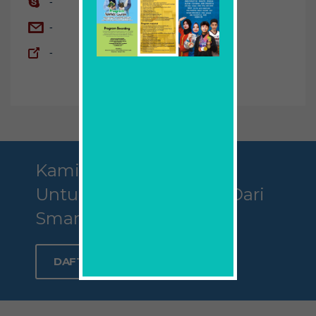
-
-
-
Kami Mengajak Anda
Untuk Menjadi Bagian Dari
Smamda
DAFTAR SEKARANG