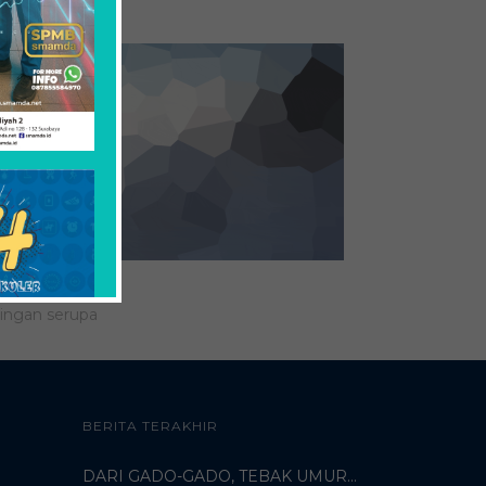
er Sherwood
mber 30, 2015
ingan serupa
BERITA TERAKHIR
DARI GADO-GADO, TEBAK UMUR DOSEN, HINGGA BELI PECI MUHAMMADIYAH: TERUNGKAPNYA KISAH UNIK 3 MAHASISWA TURKI DI SMAMDA!