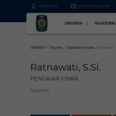
0315021316
admin@smamda.net
SMAMDA
AKADEMIK
SMAMDA
>
Teachers
>
Departemen Sains
>
Ratnawati, 
Ratnawati, S.Si.
PENGAJAR FISIKA
Smamda