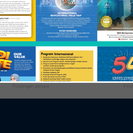
Alif Jatmiko
Oliv
Desember 30, 2015
Dese
Postingan serupa
Post