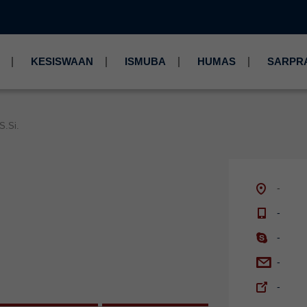
KESISWAAN
ISMUBA
HUMAS
SARPR
S.Si.
-
-
-
-
-