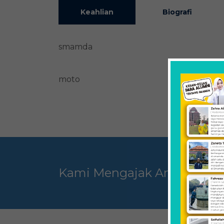
Keahlian
Biografi
smamda
moto
Kami Mengajak Anda Untuk