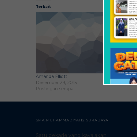
Terkait
Amanda Elliott
Desember 29, 2015
Postingan serupa
SMA MUHAMMADIYAH2 SURABAYA
Satu dekade yang kaya akan