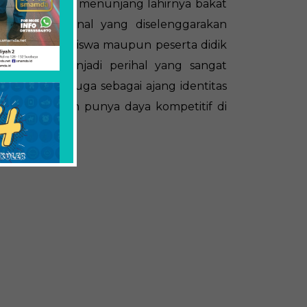
kegiatan demi menunjang lahirnya bakat
egiatan nasional yang diselenggarakan
representatif siswa maupun peserta didik
rabaya menjadi perihal yang sangat
ma sekolah juga sebagai ajang identitas
elalu aktif dan punya daya kompetitif di