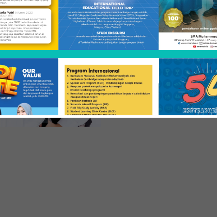
Sekolah kami kaya akan 
dan kecerdasan siswa. K
sebagai bentuk apresiasi 
SMA Muhammadiyah 2 Su
ikonik selain membawa na
para peserta didik agar s
lingkungan nasional.