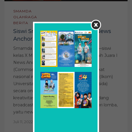
SMAMDA
OLAHRAGA
BERITA
Siswi Smamda Surabaya Juara News
Anchor Commsession 2022
Smamda – Rachmi Raina Rahadatul Aisyi—siswi
kelas X MIPA 3 Smamda Surabaya—-meraih Juara I
News Anchor Communication Session
(Commsession) 2022. Ajang tahunan tingkat
nasional ini digelar Prodi Ilmu Komunikasi (Ikom)
Universitas Muhammadiyah Sidoarjo (Umsida)
secara online (28-30/6/22). Di ajang itulah
kreativitas siswa maupun mahasiswa di bidang
broadcasting dilombakan. Ada tiga kategori lomba,
yaitu news anchor siswa, news […]
Juli 11, 2022