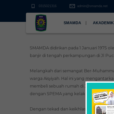
0315021316
admin@smamda.net
SMAMDA
AKADEMIK
SMAMDA didirikan pada 1 Januari 1975 
banjir di tengah perkampungan di Jl P
Melangkah dari semangat Ber-Muhammad
warga Aisyiyah. Hal ini yang mengantar
membeli sebuah rumah di Jl. Pucang I 
dengan SPEMA yang kelak menjadi cikal
Dengan tekad dan keikhlasan hati para