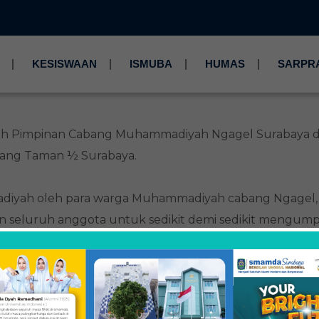
KESISWAAN
ISMUBA
HUMAS
SARPR
oleh Pimpinan Cabang Muhammadiyah Ngagel Surabaya di
ucang Taman ½ Surabaya.
iyah oleh para warga Muhammadiyah cabang Ngagel, 
kan seluruh anggota untuk sedikit demi sedikit mengu
no 2 untuk pembangunan ruang kelas SMP Muhammadiya
 bakal berdirinya SMAMDA.
 pengurus Muhammadiyah dan ibu-ibu Aisyiyah, akhirn