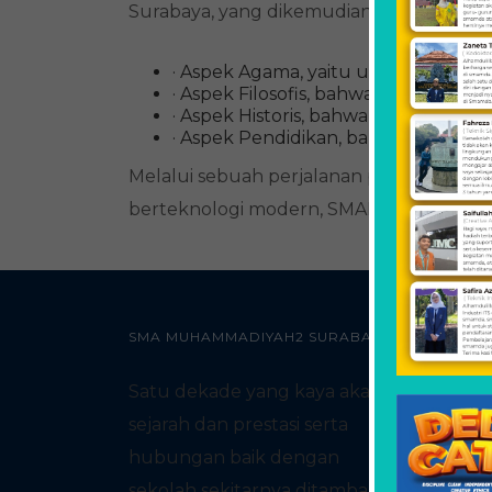
Surabaya, yang dikemudian hari dikena
· Aspek Agama, yaitu untuk mengin
· Aspek Filosofis, bahwa lembaga ya
· Aspek Historis, bahwa Muhammadi
· Aspek Pendidikan, bahwa lulusa
Melalui sebuah perjalanan panjang hing
berteknologi modern, SMAMDA menunju
SMA MUHAMMADIYAH2 SURABAYA
Satu dekade yang kaya akan
sejarah dan prestasi serta
hubungan baik dengan
sekolah sekitarnya ditambah