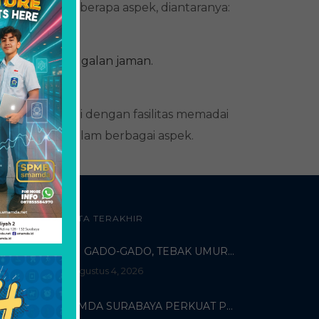
kan pada beberapa aspek, diantaranya:
erkesan ketinggalan jaman.
ikan umum.
h, dilengkapi dengan fasilitas memadai
ke waktu dalam berbagai aspek.
BERITA TERAKHIR
DARI GADO-GADO, TEBAK UMUR DOSEN, HINGGA BELI PECI MUHAMMADIYAH: TERUNGKAPNYA KISAH UNIK 3 MAHASISWA TURKI DI SMAMDA!
Agustus 4, 2026
SMAMDA SURABAYA PERKUAT PROGRAM INTERNASIONAL MELALUI KOORDINASI BERSAMA WALI MURID KELAS X