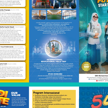
l dengan SMAMDA. Pembangunan SMAMDA sendiri didasar
tegrasikan ajaran Islam dengan Ilmu Pengetahuan.
ng dikelola Mohammadiyah selama ini masih jarang dan t
yah semakin mendapat dukungan dari masyarakat luas.
n SPEMA melanjutkan pendidikannya di lembaga pendid
ga akhirnya SMAMDA memiliki sebuah gedung yang mega
kkan perkembangan yang menggembirakan dari waktu 