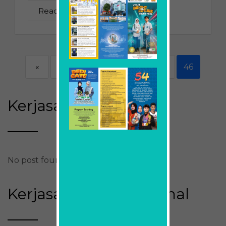
Read More
«
‹
42
43
44
45
46
Kerjasama Nasional
No post found
Kerjasama Internasional