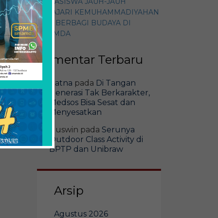
MAHASISWA JAUH-JAUH
PELAJARI KEMUHAMMADIYAHAN
DAN BERBAGI BUDAYA DI
SMAMDA
Komentar Terbaru
Ratna
pada
Di Tangan
Generasi Tak Berkarakter,
Medsos Bisa Sesat dan
Menyesatkan
Guswin
pada
Serunya
Outdoor Class Activity di
BPTP dan Unibraw
Arsip
Agustus 2026