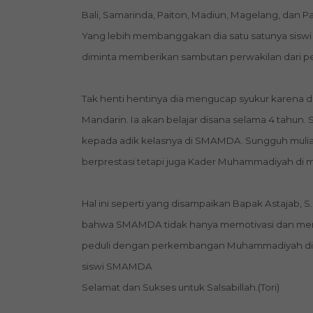
Bali, Samarinda, Paiton, Madiun, Magelang, dan Pa
Yang lebih membanggakan dia satu satunya siswi 
diminta memberikan sambutan perwakilan dari p
Tak henti hentinya dia mengucap syukur karena d
Mandarin. Ia akan belajar disana selama 4 tahun
kepada adik kelasnya di SMAMDA. Sungguh mulia
berprestasi tetapi juga Kader Muhammadiyah d
Hal ini seperti yang disampaikan Bapak Astajab, 
bahwa SMAMDA tidak hanya memotivasi dan memfasi
peduli dengan perkembangan Muhammadiyah di 
siswi SMAMDA
Selamat dan Sukses untuk Salsabillah.(Tori)