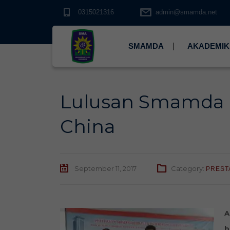
0315021316
admin@smamda.net
SMAMDA
AKADEMIK
Lulusan Smamda 
China
September 11, 2017
Category:
PREST
A
b