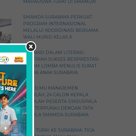
MAHASISWA TURKI DI SMAMDA!
SMAMDA SURABAYA PERKUAT
PROGRAM INTERNASIONAL
MELALUI KOORDINASI BERSAMA
WALI MURID KELAS X
ASPIRASI DALAM LITERASI:
ZHAFIRAH SUKSES BERPRESTASI
DALAM LOMBA MENULIS SURAT
a
SUARA ANAK SURABAYA.
GALI ILMU MANAJEMEN
SEKOLAH, 24 CALON KEPALA
SEKOLAH PESERTA DIKSUSPALA
2026 TERPUKAU DENGAN TATA
KELOLA SMAMDA SURABAYA
E
DARI TURKI KE SURABAYA: TIGA