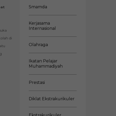
Smamda
pat
Kerjasama
Internasional
 suka
olah di
Olahraga
itu
ng
Ikatan Pelajar
Muhammadiyah
Prestasi
Diklat Ekstrakurikuler
Ekstrakurikuler