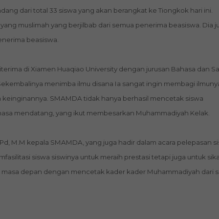
dang dari total 33 siswa yang akan berangkat ke Tiongkok hari ini.
yang muslimah yang berjilbab dari semua penerima beasiswa. Dia j
enerima beasiswa.
iterima di Xiamen Huaqiao University dengan jurusan Bahasa dan Sa
. Sekembalinya menimba ilmu disana Ia sangat ingin membagi ilmuny
 keinginannya. SMAMDA tidak hanya berhasil mencetak siswa
i masa mendatang, yang ikut membesarkan Muhammadiyah Kelak.
S.Pd, M.M kepala SMAMDA, yang juga hadir dalam acara pelepasan si
litasi siswa siswinya untuk meraih prestasi tetapi juga untuk sik
masa depan dengan mencetak kader kader Muhammadiyah dari s