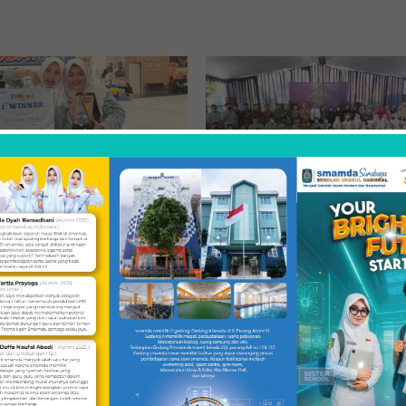
iswa Smamda Surabaya
Smamda Champion Awards, Ad
Juara 1 Podcast Fikomweek
Hadiah Bebas SPP 10 Bulan
gkat Nasional
Juni 22, 2022
, 2025
dalam "Smamda"
Berita"
SHAR