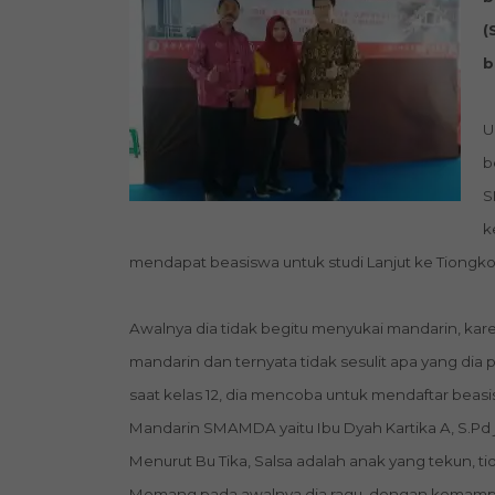
(
b
U
b
S
k
mendapat beasiswa untuk studi Lanjut ke Tiongkok d
Awalnya dia tidak begitu menyukai mandarin, karen
mandarin dan ternyata tidak sesulit apa yang dia p
saat kelas 12, dia mencoba untuk mendaftar beasi
Mandarin SMAMDA yaitu Ibu Dyah Kartika A, S.Pd 
Menurut Bu Tika, Salsa adalah anak yang tekun, t
Memang pada awalnya dia ragu, dengan kemampua