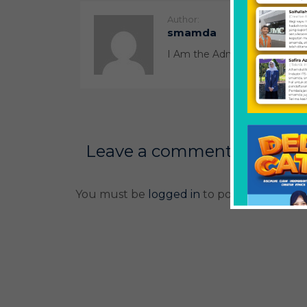
Author:
smamda
I Am the Admin
Leave a comment
You must be
logged in
to post a comment