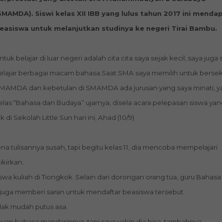
SMAMDA). Siswi kelas XII IBB yang lulus tahun 2017 ini menda
easiswa untuk melanjutkan studinya ke negeri Tirai Bambu.
ntuk belajar di luar negeri adalah cita cita saya sejak kecil, saya juga
elajar berbagai macam bahasa.Saat SMA saya memilih untuk bersek
MAMDA dan kebetulan di SMAMDA ada jurusan yang saya minati, ya
elas “Bahasa dan Budaya” ujarnya, disela acara pelepasan siswa ya
i Sekolah Little Sun hari ini, Ahad (10/9)
a tulisannya susah, tapi begitu kelas 11, dia mencoba mempelajari
ikirkan.
swa kuliah di Tiongkok. Selain dari dorongan orang tua, guru Bahasa
juga memberi saran untuk mendaftar beasiswa tersebut.
idak mudah putus asa.
n bahasa mandarinnya, tapi saya yakin dia bisa, tambahnya