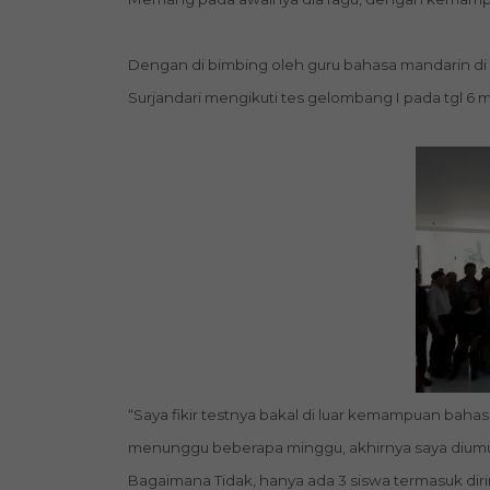
Dengan di bimbing oleh guru bahasa mandarin di 
Surjandari mengikuti tes gelombang I pada tgl 6 mei
“Saya fikir testnya bakal di luar kemampuan bahasa
menunggu beberapa minggu, akhirnya saya dium
Bagaimana Tidak, hanya ada 3 siswa termasuk dirin