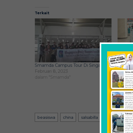
Terkait
Smamda Campus Tour Di Singapura
Duet S
Februari 8, 2023
Sabet 
dalam "Smamda"
6.0 Tin
Maret 5
dalam "
Tags
beasiswa
china
salsabilla
qonita