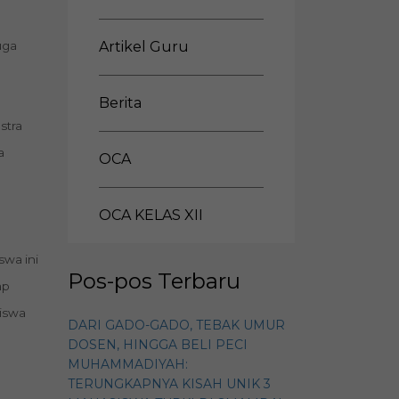
uga
Artikel Guru
Berita
stra
a
OCA
OCA KELAS XII
swa ini
Pos-pos Terbaru
ap
iswa
DARI GADO-GADO, TEBAK UMUR
DOSEN, HINGGA BELI PECI
MUHAMMADIYAH:
TERUNGKAPNYA KISAH UNIK 3