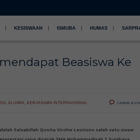
KESISWAAN
ISMUBA
HUMAS
SARPR
mendapat Beasiswa Ke
Leave a c
ASI
,
ALUMNI
,
KERJASAMA INTERNASIONAL
dalah Salsabillah Qonita Virchie Lestiono salah satu siswa
erprestasi yang dicetak SMA Muhammadiyah 2 Surabaya