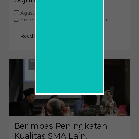
Agustus 26, 2022
Smamda
Berita
Kerjasama Nasional
,
,
Read More
Berimbas Peningkatan
Kualitas SMA Lain,