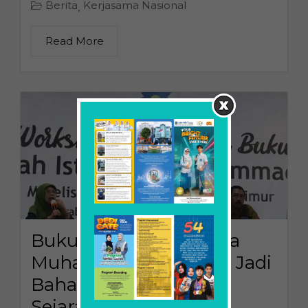
Berita
Kerjasama Nasional
,
Read More
Buku Sekolah Istimewa
Muhammadiyah Akan Jadi
Bahan Riset para
Sejarawan