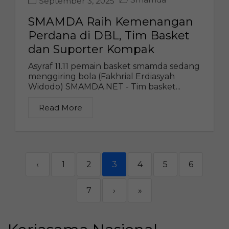
September 3, 2025
SMAMDA Raih Kemenangan
Perdana di DBL, Tim Basket
dan Suporter Kompak
Asyraf 11.11 pemain basket smamda sedang
menggiring bola (Fakhrial Erdiasyah
Widodo) SMAMDA.NET - Tim basket...
Read More
‹
1
2
3
4
5
6
7
›
»