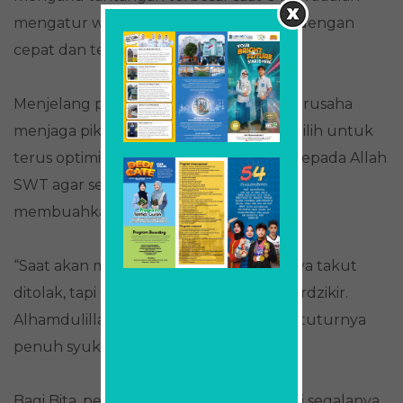
mengatur waktu serta memahami soal dengan
cepat dan tepat saat ujian berlangsung.
Menjelang pengumuman SNBT, Bita berusaha
menjaga pikirannya tetap positif. Ia memilih untuk
terus optimis dan memperbanyak doa kepada Allah
SWT agar seluruh kerja kerasnya dapat
membuahkan hasil terbaik.
“Saat akan membuka pengumuman saya takut
ditolak, tapi saya tetap optimis sambil berdzikir.
Alhamdulillah saya diterima di FKG UB,” tuturnya
penuh syukur.
Bagi Bita, penolakan bukanlah akhir dari segalanya.