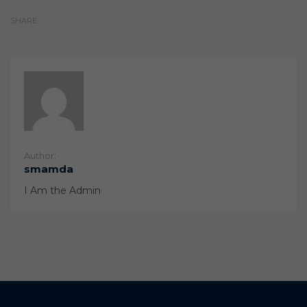
SHARE
Author:
smamda
I Am the Admin