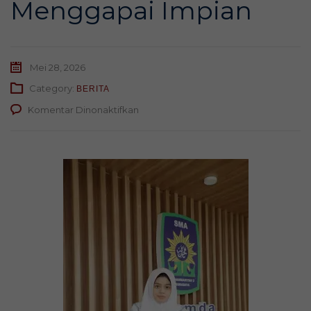
Menggapai Impian
Mei 28, 2026
Category:
BERITA
pada
Komentar Dinonaktifkan
Bita
Lolos
Kedokteran
Gigi
Universitas
Brawijaya,
Perjalanan
Penuh
Ketekunan
dan
Optimisme
Menggapai
Impian