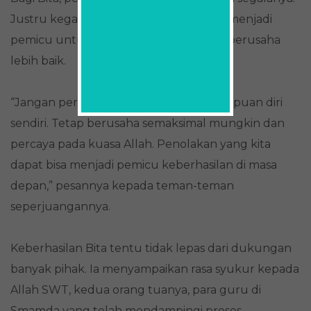
Justru kegagalan yang pernah dialami menjadi
pemicu untuk terus berkembang dan berusaha
lebih baik.
“Jangan pernah pesimis dengan kemampuan diri
sendiri. Tetap berusaha semaksimal mungkin dan
percaya pada kuasa Allah. Penolakan yang kita
dapat bisa menjadi pemicu keberhasilan di masa
depan,” pesannya kepada teman-teman
seperjuangannya.
Keberhasilan Bita tentu tidak lepas dari dukungan
banyak pihak. Ia menyampaikan rasa syukur kepada
Allah SWT, kedua orang tuanya, para guru di
Smamda yang telah mendampingi proses