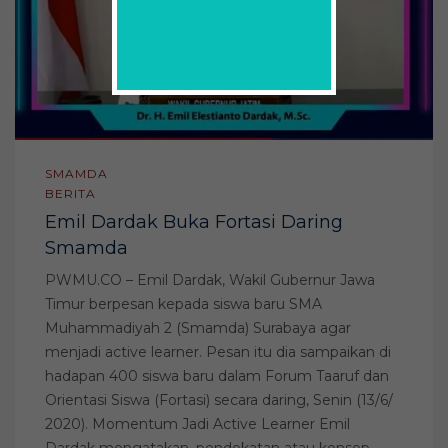
SMAMDA
BERITA
Emil Dardak Buka Fortasi Daring
Smamda
PWMU.CO – Emil Dardak, Wakil Gubernur Jawa
Timur berpesan kepada siswa baru SMA
Muhammadiyah 2 (Smamda) Surabaya agar
menjadi active learner. Pesan itu dia sampaikan di
hadapan 400 siswa baru dalam Forum Taaruf dan
Orientasi Siswa (Fortasi) secara daring, Senin (13/6/
2020). Momentum Jadi Active Learner Emil
Dardak mengatakan, pendekatan atau konsep