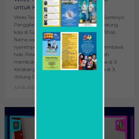
untuk Kaum Milenial
Wees Tove. Nama yang aneh untuk arek Suroboyo.
Panggilannya Mas Owe. Dia pengusaha warung
kopi di Surabaya. Namanya Jokopi Coffee Shop.
Nama warung kopinya yang nyerempet-
nyerempet nama presiden itu ternyata membawa
hoki. Pelanggannya mengalir. Kini dia sudah
membuka tiga coffee shop. Kedai pertama di Jl.
Ketabang Kali 51 A. Kemudian kedai kedua di Jl.
Untung Suropati 85, dan kedai […]
Juli 19, 2020