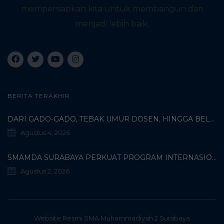
mempersiapkan kita untuk membangun dan
menjadi lebih baik.
BERITA TERAKHIR
DARI GADO-GADO, TEBAK UMUR DOSEN, HINGGA BELI PECI MUHAMMADIYAH: TERUNGKAPNYA KISAH UNIK 3 MAHASISWA TURKI DI SMAMDA!
Agustus 4, 2026
SMAMDA SURABAYA PERKUAT PROGRAM INTERNASIONAL MELALUI KOORDINASI BERSAMA WALI MURID KELAS X
Agustus 2, 2026
Website Resmi SMA Muhammadiyah 2 Surabaya