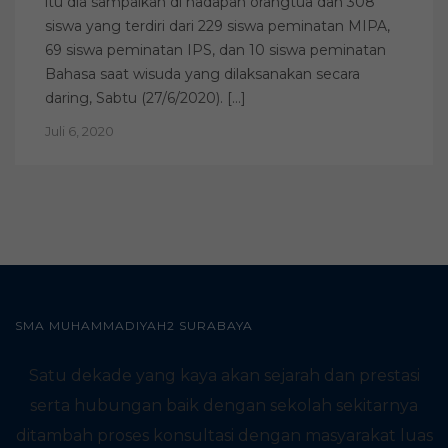
itu dia sampaikan di hadapan orangtua dan 308
siswa yang terdiri dari 229 siswa peminatan MIPA,
69 siswa peminatan IPS, dan 10 siswa peminatan
Bahasa saat wisuda yang dilaksanakan secara
daring, Sabtu (27/6/2020). […]
Juli 6, 2020
SMA MUHAMMADIYAH2 SURABAYA
Satu dekade yang kaya akan sejarah dan prestasi
serta hubungan baik dengan sekolah sekitarnya
ditambah proses konsultasi dengan masyarakat luas