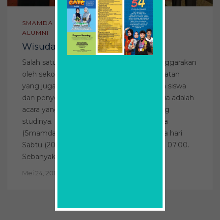
SMAMDA
ALUMNI
Wisuda Purna Siswa 2017
Salah satu kegiatan tahunan yang diselenggarakan
oleh sekolah adalah kegiatan wisuda, kegiatan
yang juga merupakan kegiatan pelepasan siswa
dan penyerahan kembali kepada orang tua adalah
acara yang dinantikan siswa di akhir jenjang
studinya. SMA Muhammadiyah 2 Surabaya
(Smamda) menghelat acara akbar itu pada hari
Sabtu (20/5/2017) di Graha ITS mulai pukul 07.00.
Sebanyak 286 siswa […]
Mei 24, 2017