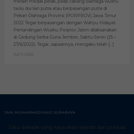
meraih medali perak, pada cabang olahraga wushu
taolu dui lian putra atau berpasangan putra di
Pekan Olahraga Provinsi (PORPROV) Jawa Timur
2022 Tegar berpasangan dengan Wahyu Hidayat.
Pertandingan Wushu Porprov Jatim dilaksanakan
di Gedung Serba Guna Jember, Sabtu-Senin (25 –
27/6/2022). Tegar, sapaannya, mengaku telah […]
Juli 11, 2022
SMA MUHAMMADIYAH2 SURABAYA
Satu dekade yang kaya akan sejarah dan prestasi