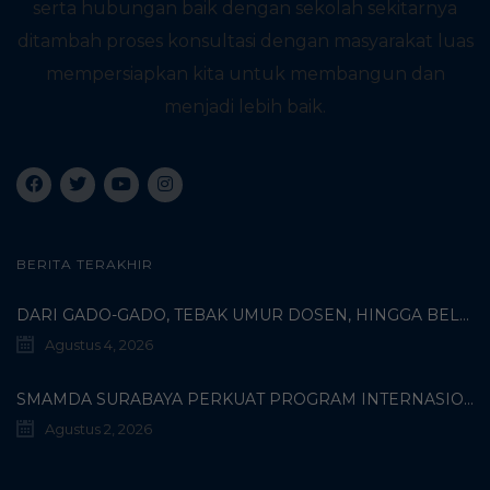
serta hubungan baik dengan sekolah sekitarnya
ditambah proses konsultasi dengan masyarakat luas
mempersiapkan kita untuk membangun dan
menjadi lebih baik.
BERITA TERAKHIR
DARI GADO-GADO, TEBAK UMUR DOSEN, HINGGA BELI PECI MUHAMMADIYAH: TERUNGKAPNYA KISAH UNIK 3 MAHASISWA TURKI DI SMAMDA!
Agustus 4, 2026
SMAMDA SURABAYA PERKUAT PROGRAM INTERNASIONAL MELALUI KOORDINASI BERSAMA WALI MURID KELAS X
Agustus 2, 2026