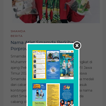
SMAMDA
BERITA
Nama Atlet Smamda Berkibar di
Porprov
Smamda – Nama atlet Smamda (SMA
Muhammadiyah 2) Surabaya kembali terangkat di
ajang Pekan Olahraga Provinsi (Porprov) VII Jawa
Timur 2022. Virgirina Salja Nafisah Islami, siswa
Smamda Surabaya, berhasil menyabet lima medali
dari cabang olahraga panjat tebing. Dia masuk
kontingen Kota Surabaya. Sebelumnya dua nama
atlet Smamda juga mendulang medali pada
cabang olahraga kempo dan wushu […]