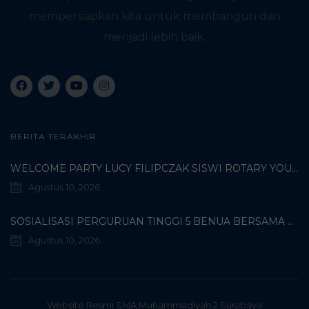
mempersiapkan kita untuk membangun dan
menjadi lebih baik.
BERITA TERAKHIR
WELCOME PARTY LUCY FILIPCZAK SISWI ROTARY YOUTH EXCHANGE DARI USA DI SMA MUHAMMADIYAH 2 SURABAYA KAMIS (06/08/2026) – DOKUMENTASI ARI HARDIANTO
Agustus 10, 2026
SOSIALISASI PERGURUAN TINGGI 5 BENUA BERSAMA DI SMA MUHAMMADIYAH 2 SURABAYA, SELASA (04/08/2026) – DOKUMENTASI ARI HARDIANTO
Agustus 10, 2026
Website Resmi SMA Muhammadiyah 2 Surabaya