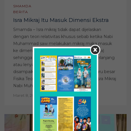
SMAMDA
BERITA
Isra Mikraj Itu Masuk Dimensi Ekstra
Smamda – Isra mikraj tidak dapat dijelaskan
dengan teori relativitas khusus sebab ketika Nabi
Muhammad saw melakukan mikraj maka masuk
ke dimensi yang lebih tinggi (dimensi ekstra)
sehingga tidak bisa dilihat dengan mata telanjang
atau lenyap dari dunia material. Demikian
disampaikan Prof Agus Purwanto DSc, guru besar
Fisika Teori ITS Surabaya dalam ceramah Isra Mikraj
Nabi Muhammad saw […]
Maret 8, 2022