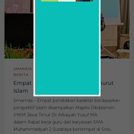
SMAMDA
BERITA
Empat Pendidikan Karakter Menurut
Islam
Smamda – Empat pendidikan karakter berdasarkan
perspektif Islam disampaikan Majelis Dikdasmen
PWM Jawa Timur Dr Arbaiyah Yusuf MA
dalam Rapat kerja guru dan karyawan SMA
Muhammadiyah 2 Surabaya bertempat di Solo,