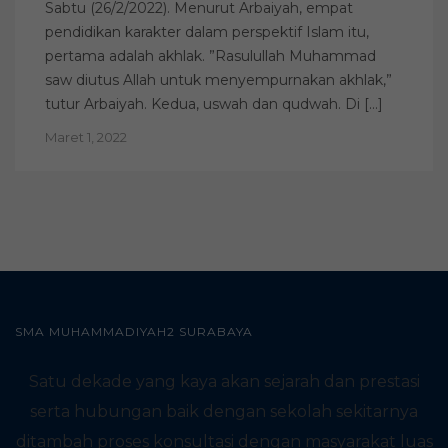
Sabtu (26/2/2022). Menurut Arbaiyah, empat
pendidikan karakter dalam perspektif Islam itu,
pertama adalah akhlak. ”Rasulullah Muhammad
saw diutus Allah untuk menyempurnakan akhlak,”
tutur Arbaiyah. Kedua, uswah dan qudwah. Di […]
Maret 1, 2022
SMA MUHAMMADIYAH2 SURABAYA
Satu dekade yang kaya akan sejarah dan prestasi
serta hubungan baik dengan sekolah sekitarnya
ditambah proses konsultasi dengan masyarakat luas