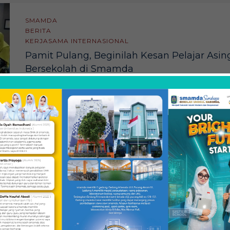
SMAMDA
BERITA
KERJASAMA INTERNASIONAL
Pamit Pulang, Beginilah Kesan Pelajar Asin
Bersekolah di Smamda
Suasana ruang rapat SMA Muhammadiyah 2 Surabaya
(Smamda) ramai dipenuhi puluhan siswa kelas 11 MIPA 1
dan MIPA 4 serta beberapa guru dan pimpinan sekolah,
Jumat (3/5/ 2019) siang. Hari itu Smamda sedang
menggelar acara Farewell Party untuk kedua siswa Rotar
Student Exchange (RYE) Tais Suchara Staloch dari Brazil
dan Theodor Schonning Frandsen dari Denmark. […]
Mei 7, 2019
SMAMDA