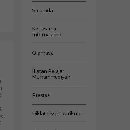
Smamda
Kerjasama
Internasional
Olahraga
Ikatan Pelajar
Muhammadiyah
a
sa
a
Prestasi
A
Diklat Ekstrakurikuler
lo,
]