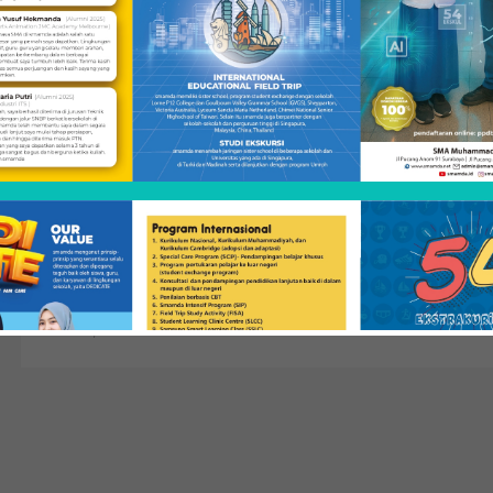
BERITA
Ikuti Ajang Broadcast Award, Borong Empat
Trofi
SMA Muhammadiyah 2 Surabaya (Smamda) patut
berbangga. Pasalnya empat siswa yang berlaga di ajang
Broadcaster Award 11 tingkat nasional meraih empat trofi
penghargaan di Yogyakarta. Mereka adalah Chansa Aqilla
Alhimnie (XI MIPA 1) yang turun dalam kategori News
Anchor, Radio Announcer berhasil menjadi juara 1 di dua
kategori tersebut. Siswa lainnya seperti Rr Audrey Adrian
[…]
Mei 6, 2019