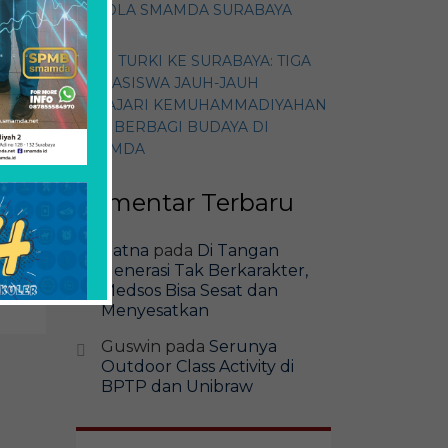
KELOLA SMAMDA SURABAYA
DARI TURKI KE SURABAYA: TIGA
MAHASISWA JAUH-JAUH
PELAJARI KEMUHAMMADIYAHAN
DAN BERBAGI BUDAYA DI
SMAMDA
Komentar Terbaru
a
Ratna
pada
Di Tangan
Generasi Tak Berkarakter,
Medsos Bisa Sesat dan
Menyesatkan
Guswin
pada
Serunya
Outdoor Class Activity di
BPTP dan Unibraw