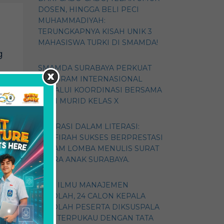
DOSEN, HINGGA BELI PECI
MUHAMMADIYAH:
TERUNGKAPNYA KISAH UNIK 3
MAHASISWA TURKI DI SMAMDA!
g
SMAMDA SURABAYA PERKUAT
PROGRAM INTERNASIONAL
MELALUI KOORDINASI BERSAMA
WALI MURID KELAS X
ASPIRASI DALAM LITERASI:
y
ZHAFIRAH SUKSES BERPRESTASI
DALAM LOMBA MENULIS SURAT
SUARA ANAK SURABAYA.
GALI ILMU MANAJEMEN
SEKOLAH, 24 CALON KEPALA
SEKOLAH PESERTA DIKSUSPALA
2026 TERPUKAU DENGAN TATA