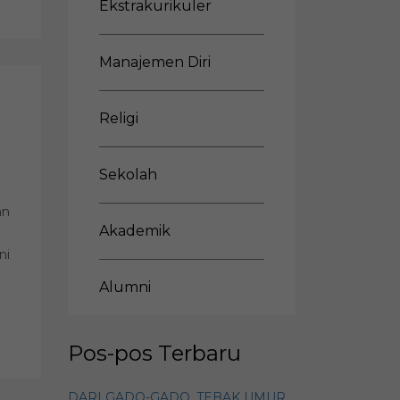
Ekstrakurikuler
Manajemen Diri
Religi
Sekolah
an
Akademik
ni
Alumni
Pos-pos Terbaru
DARI GADO-GADO, TEBAK UMUR