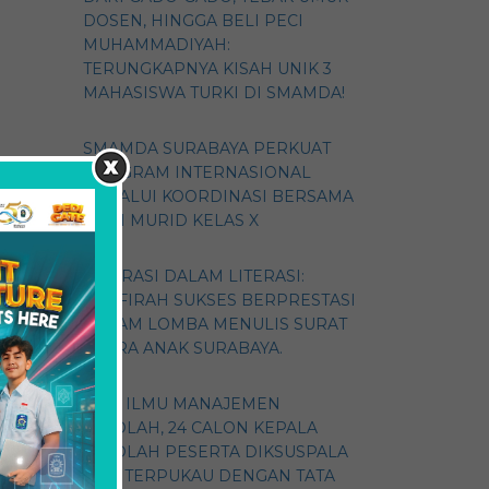
DOSEN, HINGGA BELI PECI
MUHAMMADIYAH:
TERUNGKAPNYA KISAH UNIK 3
MAHASISWA TURKI DI SMAMDA!
SMAMDA SURABAYA PERKUAT
PROGRAM INTERNASIONAL
MELALUI KOORDINASI BERSAMA
WALI MURID KELAS X
ASPIRASI DALAM LITERASI:
ZHAFIRAH SUKSES BERPRESTASI
DALAM LOMBA MENULIS SURAT
SUARA ANAK SURABAYA.
GALI ILMU MANAJEMEN
SEKOLAH, 24 CALON KEPALA
SEKOLAH PESERTA DIKSUSPALA
2026 TERPUKAU DENGAN TATA