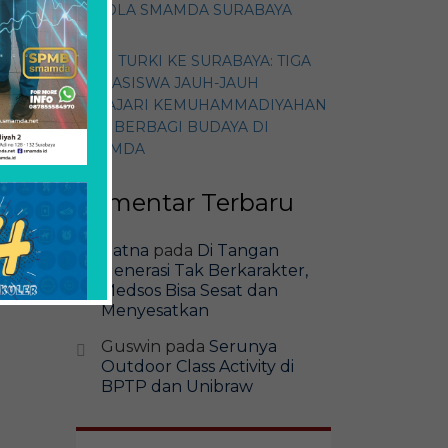
KELOLA SMAMDA SURABAYA
DARI TURKI KE SURABAYA: TIGA
MAHASISWA JAUH-JAUH
PELAJARI KEMUHAMMADIYAHAN
DAN BERBAGI BUDAYA DI
SMAMDA
Komentar Terbaru
Ratna
pada
Di Tangan
Generasi Tak Berkarakter,
Medsos Bisa Sesat dan
Menyesatkan
Guswin
pada
Serunya
Outdoor Class Activity di
BPTP dan Unibraw