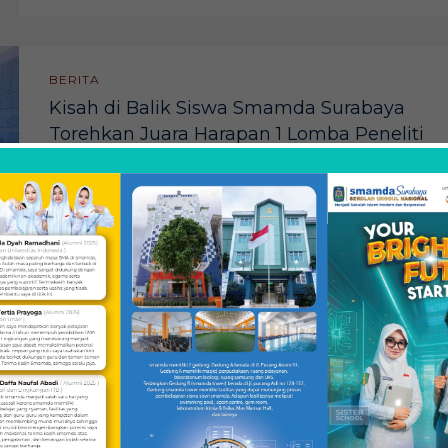
BERITA
Kisah di Balik Siswa Smamda Surabaya
Torehkan Juara Harapan 1 Lomba Peneliti
Belia Nasional
Kamis (5/12/2024) lalu menjadi hari yang membahagiaka
bagi SMA Muhammadiyah 2 (Smamda) Surabaya. Delega
mereka, Zia Almira Fitriani dan Zaidan Nazarul Irzam
Bayhaqi yang tergabung dalam satu tim, berhasil meraih
Juara Harapan 1 dalam ajang Lomba Peneliti Belia (LPB)
Nasional 2024 bidang Geografi yang diselenggarakan ole
Center for Young Scientist. Kepastian tersebut disampai
pada saat […]
Maret 5, 2025