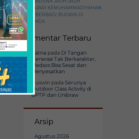
MAHASISWA JAUH-JAUH
PELAJARI KEMUHAMMADIYAHAN
DAN BERBAGI BUDAYA DI
SMAMDA
Komentar Terbaru
Ratna
pada
Di Tangan
Generasi Tak Berkarakter,
Medsos Bisa Sesat dan
Menyesatkan
Guswin
pada
Serunya
Outdoor Class Activity di
BPTP dan Unibraw
Arsip
Agustus 2026