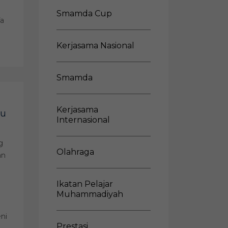
Smamda Cup
fa
Kerjasama Nasional
Smamda
Kerjasama
au
Internasional
g
Olahraga
an
Ikatan Pelajar
Muhammadiyah
ni
Prestasi