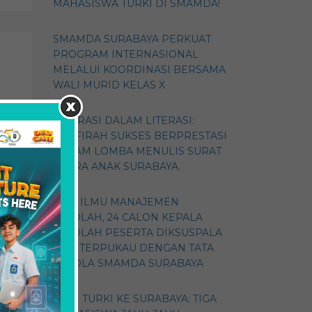
MAHASISWA TURKI DI SMAMDA!
SMAMDA SURABAYA PERKUAT
PROGRAM INTERNASIONAL
MELALUI KOORDINASI BERSAMA
WALI MURID KELAS X
ASPIRASI DALAM LITERASI:
n
ZHAFIRAH SUKSES BERPRESTASI
si
DALAM LOMBA MENULIS SURAT
SUARA ANAK SURABAYA.
GALI ILMU MANAJEMEN
h
SEKOLAH, 24 CALON KEPALA
SEKOLAH PESERTA DIKSUSPALA
kan
2026 TERPUKAU DENGAN TATA
KELOLA SMAMDA SURABAYA
DARI TURKI KE SURABAYA: TIGA