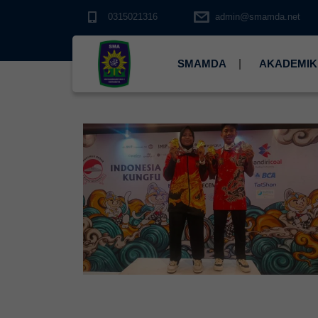
0315021316
admin@smamda.net
SMAMDA
AKADEMIK