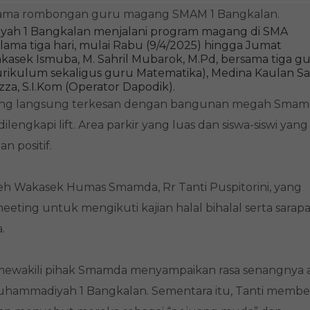
ama rombongan guru magang SMAM 1 Bangkalan.
ah 1 Bangkalan menjalani program magang di SMA
a tiga hari, mulai Rabu (9/4/2025) hingga Jumat
kasek Ismuba, M. Sahril Mubarok, M.Pd, bersama tiga g
Kurikulum sekaligus guru Matematika), Medina Kaulan Sa
zza, S.I.Kom (Operator Dapodik).
gang langsung terkesan dengan bangunan megah Sma
lengkapi lift. Area parkir yang luas dan siswa-siswi yang
n positif.
h Wakasek Humas Smamda, Rr Tanti Puspitorini, yang
ting untuk mengikuti kajian halal bihalal serta sarap
.
 mewakili pihak Smamda menyampaikan rasa senangnya 
uhammadiyah 1 Bangkalan. Sementara itu, Tanti membe