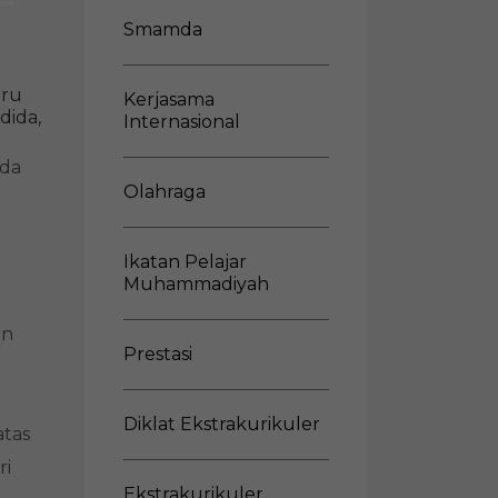
Guru
Smamda
Muda
SMA
Muhammadiyah
uru
1
Kerjasama
dida,
Bangkalan
Internasional
Magang
di
mda
Smamda
Olahraga
Surabaya
Ikatan Pelajar
Muhammadiyah
an
Prestasi
Diklat Ekstrakurikuler
atas
ri
Ekstrakurikuler