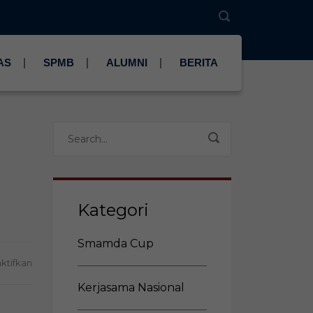
AS
SPMB
ALUMNI
BERITA
Kategori
Smamda Cup
pada
ktifkan
Babat
Kerjasama Nasional
Alas,
Empat