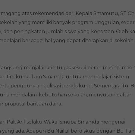
 magang atas rekomendasi dari Kepala Smamutu, ST Cho
kolah yang memiliki banyak program unggulan, seper
e, dan peningkatan jumlah siswa yang konsisten. Oleh k
elajari berbagai hal yang dapat diterapkan di sekolah 
langsung menjalankan tugas sesuai peran masing-masi
ari tim kurikulum Smamda untuk mempelajari sistem
, serta penggunaan aplikasi pendukung. Sementara itu, 
una mendalami kebutuhan sekolah, menyusun daftar
n proposal bantuan dana.
asi dari Pak Arif selaku Waka Ismuba Smamda mengenai
yang ada. Adapun Bu Nailul berdiskusi dengan Bu Tanti