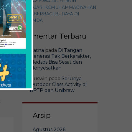
MAHASISWA JAUH-JAUH
PELAJARI KEMUHAMMADIYAHAN
DAN BERBAGI BUDAYA DI
SMAMDA
Komentar Terbaru
ru
Ratna
pada
Di Tangan
da
Generasi Tak Berkarakter,
Medsos Bisa Sesat dan
Menyesatkan
Guswin
pada
Serunya
Outdoor Class Activity di
BPTP dan Unibraw
E
Arsip
Agustus 2026