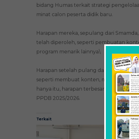
bidang Humas terkait strategi pengelola
minat calon peserta didik baru.
Harapan mereka, sepulang dari Smamda,
telah diperoleh, seperti pembuatan kont
program menarik lainnya.\
Harapan setelah pulang dari sini, mereka
seperti membuat konten, menulis berita
hanya itu, harapan terbesar lainnya set
PPDB 2025/2026.
Terkait