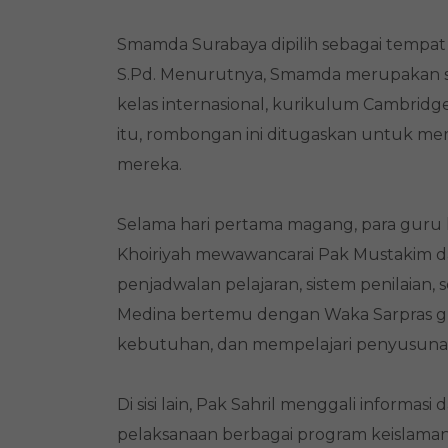
Smamda Surabaya dipilih sebagai tempat
S.Pd. Menurutnya, Smamda merupakan se
kelas internasional, kurikulum Cambridg
itu, rombongan ini ditugaskan untuk memp
mereka.
Selama hari pertama magang, para guru 
Khoiriyah mewawancarai Pak Mustakim d
penjadwalan pelajaran, sistem penilaian
Medina bertemu dengan Waka Sarpras g
kebutuhan, dan mempelajari penyusuna
Di sisi lain, Pak Sahril menggali inform
pelaksanaan berbagai program keislaman 