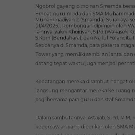
Ngobrol gayeng pimpinan Smamda bers
Empat guru muda dari SMA Muhammadiy
Muhammadiyah 2 (Smamda) Surabaya selam
(11/4/2025). Rombongan dipimpin oleh Wa
lainnya, yakni Khoiriyah, S.Pd (Wakasek 
S.Kom (Bendahara), dan Nailul Yolandita I
Setibanya di Smamda, para peserta ma
Tower yang memiliki sembilan lantai dan di
datang tepat waktu juga menjadi perhatia
Kedatangan mereka disambut hangat ole
langsung mengantar mereka ke ruang mee
pagi bersama para guru dan staf Smamda
Dalam sambutannya, Astajab, S.Pd, M.M,
kepercayaan yang diberikan oleh SMA M