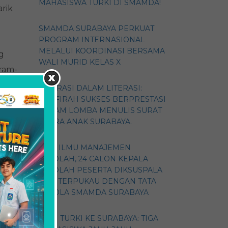
MAHASISWA TURKI DI SMAMDA!
rik
SMAMDA SURABAYA PERKUAT
PROGRAM INTERNASIONAL
MELALUI KOORDINASI BERSAMA
g
WALI MURID KELAS X
gram-
ASPIRASI DALAM LITERASI:
ZHAFIRAH SUKSES BERPRESTASI
DALAM LOMBA MENULIS SURAT
amda,
SUARA ANAK SURABAYA.
idak
GALI ILMU MANAJEMEN
SEKOLAH, 24 CALON KEPALA
SEKOLAH PESERTA DIKSUSPALA
2026 TERPUKAU DENGAN TATA
KELOLA SMAMDA SURABAYA
DARI TURKI KE SURABAYA: TIGA