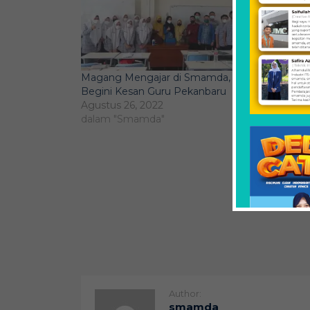
Magang Mengajar di Smamda,
Masyara
Begini Kesan Guru Pekanbaru
Siswa 
Agustus 26, 2022
dan Du
dalam "Smamda"
Agustus
dalam 
Author:
smamda