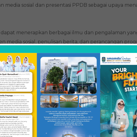
an media sosial dan presentasi PPDB sebagai upaya mena
 dapat menerapkan berbagai ilmu dan pengalaman yan
en media sosial, penulisan berita, dan perancangan pro
 bisa menerapkan apa saja yang sudah dipejalari dari Sm
, membuat program yang menarik dan lain sebagainya. T
elah magang selesai adalah mendapatkan siswa baru pada