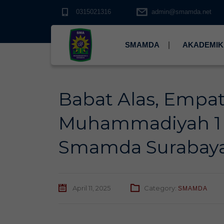
0315021316
admin@smamda.net
SMAMDA
AKADEMIK
Babat Alas, Empa
Muhammadiyah 1 
Smamda Surabay
April 11, 2025
Category:
SMAMDA