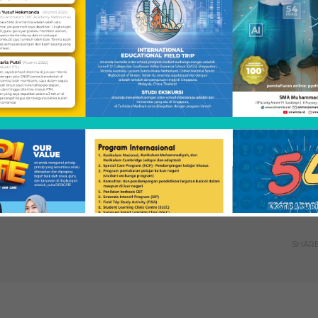
kat Desa Terharu Saat Para
Jajaran pimpinan SMA
datang Membawa Sembako
Muhammadiyah 2 Surabaya
a Sapi
(smamda) bersama delapan gu
 22, 2018
baru yang resmi bergabung pa
"Smamda"
Tahun Pelajaran 2026/2027
(Dokumentasi Ari Hardianto)
Juli 14, 2026
dalam "Berita"
SHAR