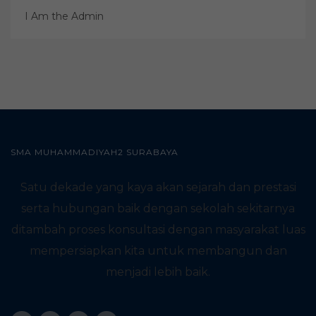
I Am the Admin
SMA MUHAMMADIYAH2 SURABAYA
Satu dekade yang kaya akan sejarah dan prestasi
serta hubungan baik dengan sekolah sekitarnya
ditambah proses konsultasi dengan masyarakat luas
mempersiapkan kita untuk membangun dan
menjadi lebih baik.