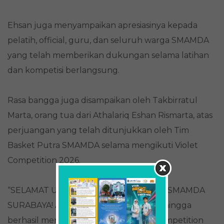
Ehsan juga menyampaikan apresiasinya kepada
pelatih, official, guru, dan seluruh warga SMAMDA
yang telah memberikan dukungan selama latihan
dan kompetisi berlangsung.
Rasa bangga juga disampaikan oleh Takbirratul
Marta, orang tua dari Athalariq Eshan Rismarta, atas
perjuangan yang telah ditunjukkan oleh Tim
Basket Putra SMAMDA selama mengikuti Violet
Competition 2026.
“SELAMAT UNTUK TIM BASKET PUTRA SMAMDA
SURABAYA! Atas perjuangan luar biasa hingga
berhasil meraih JUARA 2 pada Violet Competition