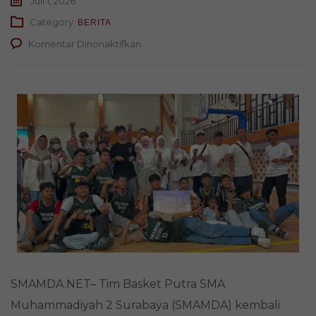
Juli 1, 2026
Category:
BERITA
pada
Komentar Dinonaktifkan
BASKET
PUTRA
SMAMDA
SURABAYA
JUARA
2
VIOLET
COMPETITION
2026!
SMAMDA.NET– Tim Basket Putra SMA
Muhammadiyah 2 Surabaya (SMAMDA) kembali