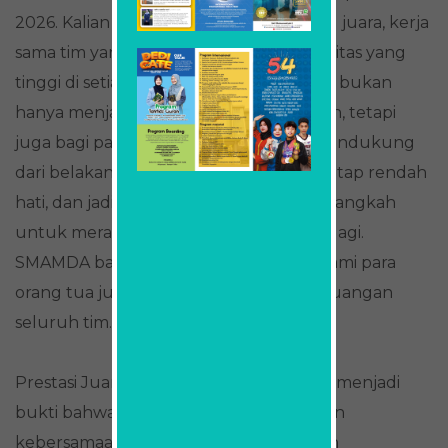
2026. Kalian telah menunjukkan mental juara, kerja
sama tim yang solid, disiplin, serta sportivitas yang
tinggi di setiap pertandingan. Prestasi ini bukan
hanya menjadi kebanggaan bagi sekolah, tetapi
juga bagi para orang tua yang selalu mendukung
dari belakang layar. Teruslah berlatih, tetap rendah
hati, dan jadikan pencapaian ini sebagai langkah
untuk meraih prestasi yang lebih tinggi lagi.
SMAMDA bangga memiliki kalian, dan kami para
orang tua juga sangat bangga atas perjuangan
seluruh tim.”
Prestasi Juara 2 Violet Competition 2026menjadi
bukti bahwa kerja keras, kedisiplinan, dan
kebersamaan tim mampu menghasilkan