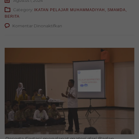
Agustus 1, 2024
Category:
IKATAN PELAJAR MUHAMMADIYAH
,
SMAMDA
,
BERITA
pada
Komentar Dinonaktifkan
Beragam
Agenda
Warnai
Hari
Ketiga
Fortasi
Smamda
Surabaya
Peserta Fortasi mendapat materi dari Badan