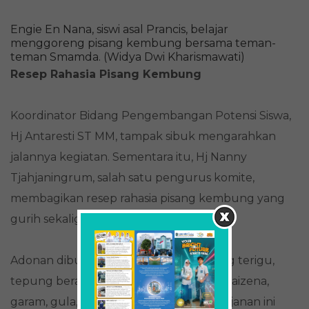
Engie En Nana, siswi asal Prancis, belajar
menggoreng pisang kembung bersama teman-
teman Smamda. (Widya Dwi Kharismawati)
Resep Rahasia Pisang Kembung
Koordinator Bidang Pengembangan Potensi Siswa,
Hj Antaresti ST MM, tampak sibuk mengarahkan
jalannya kegiatan. Sementara itu, Hj Nanny
Tjahjaningrum, salah satu pengurus komite,
membagikan resep rahasia pisang kembung yang
gurih sekaligus empuk.
Adonan dibuat dari pisang, vanili, tepung terigu,
tepung beras, blue band cair, tepung maizena,
garam, gula, dan ragi instan. Keunikan jajanan ini