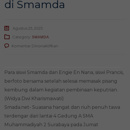
di Smamda
Agustus 25, 2025
Category:
SMAMDA
pada
Komentar Dinonaktifkan
Dari
Croissant
ke
Pisang
Para siswi Smamda dan Engie En Nana, siswi Prancis,
Kembung:
Pengalaman
berfoto bersama setelah selesai memasak pisang
Siswi
kembung dalam kegiatan pembinaan keputrian.
Prancis
Ikut
(Widya Dwi Kharismawati)
Pembinaan
Smada.net- Suasana hangat dan riuh penuh tawa
Keputrian
di
terdengar dari lantai 4 Gedung A SMA
Smamda
Muhammadiyah 2 Surabaya pada Jumat