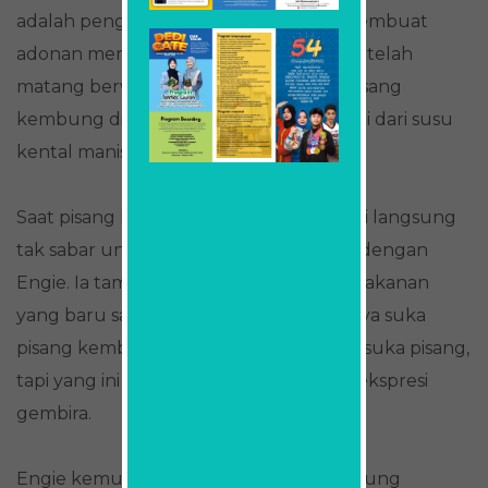
adalah penggunaan ragi instan yang membuat
adonan mengembang saat digoreng. Setelah
matang berwarna cokelat keemasan, pisang
kembung diberi berbagai topping, mulai dari susu
kental manis hingga keju.
Saat pisang kembung matang, para siswi langsung
tak sabar untuk mencicipi. Begitu pula dengan
Engie. Ia tampak penasaran mencoba makanan
yang baru saja ia bantu buat. “Emm… saya suka
pisang kembung ini. Awalnya saya tidak suka pisang,
tapi yang ini berbeda,” ujarnya dengan ekspresi
gembira.
Engie kemudian mencoba pisang kembung