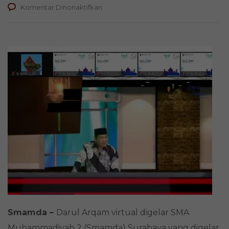
pada
Komentar Dinonaktifkan
Darul
Arqam
Virtual
Bahas
Tips
dan
Trik
Dakwah
Smamda –
Darul Arqam virtual digelar SMA
Muhammadiyah 2 (Smamda) Surabaya yang digelar