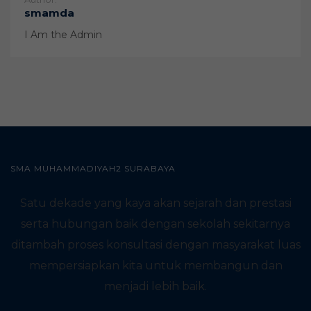
smamda
I Am the Admin
SMA MUHAMMADIYAH2 SURABAYA
Satu dekade yang kaya akan sejarah dan prestasi
serta hubungan baik dengan sekolah sekitarnya
ditambah proses konsultasi dengan masyarakat luas
mempersiapkan kita untuk membangun dan
menjadi lebih baik.