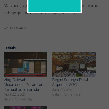
Maurice juga membawa acaranya dengan humor
sehingga kami bersemangat,” katanya.
Penulis
Zarkasih
Terkait
Vlog Dakwah
Begini Serunya Darul
Meramaikan Pesantren
Arqam di WTC
Ramadhan Smamda
Juni 7, 2018
April 22, 2021
dalam "Smamda"
dalam "Smamda"