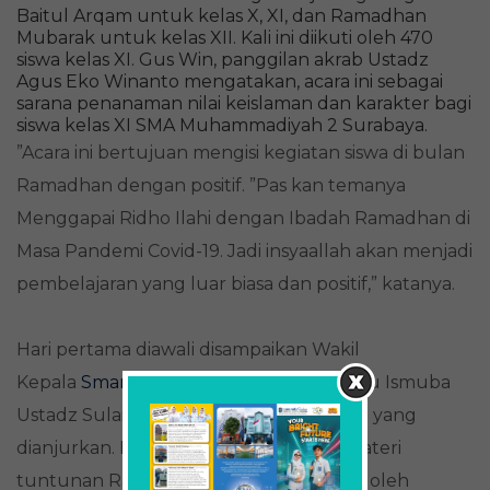
Baitul Arqam untuk kelas X, XI, dan Ramadhan
Mubarak untuk kelas XII. Kali ini diikuti oleh 470
siswa kelas XI. Gus Win, panggilan akrab Ustadz
Agus Eko Winanto mengatakan, acara ini sebagai
sarana penanaman nilai keislaman dan karakter bagi
siswa kelas XI SMA Muhammadiyah 2 Surabaya.
”Acara ini bertujuan mengisi kegiatan siswa di bulan
Ramadhan dengan positif. ”Pas kan temanya
Menggapai Ridho Ilahi dengan Ibadah Ramadhan di
Masa Pandemi Covid-19. Jadi insyaallah akan menjadi
pembelajaran yang luar biasa dan positif,” katanya.
Hari pertama diawali disampaikan Wakil
Kepala
Smamda Surabaya
sekaligus guru Ismuba
Ustadz Sulaiman tentang shalat sunnah yang
dianjurkan. Dilanjutkan siang harinya materi
tuntunan Ramadhan yang disampaikan oleh