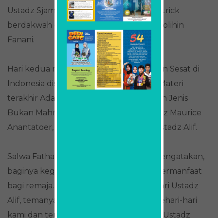
Ustadz Sjamsu. Terakhir materi tips dan trick
berdakwah disampaikan oleh Ustadz Sholihin
Fanani.
Hari kedua materi Mengenal Aliran-Aliran Sesat di
Indonesia disampaikan Ustadz Suhadi. Materi
terakhir Adab Komunikasi dengan Lawan Jenis
Bukan Mahramnya. Dipandu oleh Ustadz Maurice
Anantatoer, materi disampaikan oleh Ustadz Alif.
Salwa Fatharani, siswi kelas XI MIPA 4, mengatakan,
baginya kegiatan ini materinya sangat bermanfaat
bagi remaja. ”Terutama materi kelima dari Ustadz
Alif, temanya related dengan masalah sehari-hari
kami dan teman-teman. Ustadz Alif dan Ustadz