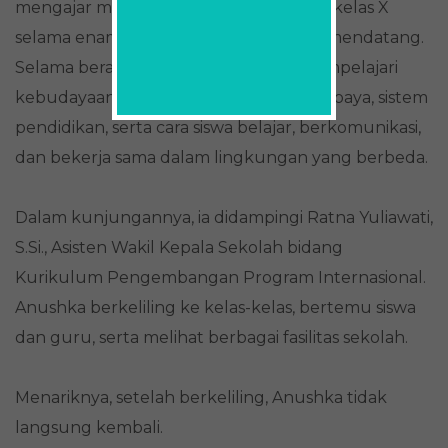
mengajar mata pelajaran Biologi untuk kelas X
selama enam minggu hingga Februari mendatang.
Selama berada di SMAMDA, ia ingin mempelajari
kebudayaan Indonesia, khususnya Surabaya, sistem
pendidikan, serta cara siswa belajar, berkomunikasi,
dan bekerja sama dalam lingkungan yang berbeda.
Dalam kunjungannya, ia didampingi Ratna Yuliawati,
S.Si., Asisten Wakil Kepala Sekolah bidang
Kurikulum Pengembangan Program Internasional.
Anushka berkeliling ke kelas-kelas, bertemu siswa
dan guru, serta melihat berbagai fasilitas sekolah.
Menariknya, setelah berkeliling, Anushka tidak
langsung kembali.