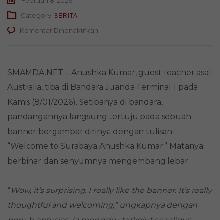
Februari 8, 2026
Category:
BERITA
pada
Komentar Dinonaktifkan
Guest
Teacher
dari
Australia
SMAMDA.NET – Anushka Kumar, guest teacher asal
Terkesan
Australia, tiba di Bandara Juanda Terminal 1 pada
dengan
Keramahan
Kamis (8/01/2026). Setibanya di bandara,
SMAMDA
pandangannya langsung tertuju pada sebuah
banner bergambar dirinya dengan tulisan
“Welcome to Surabaya Anushka Kumar.” Matanya
berbinar dan senyumnya mengembang lebar.
“
Wow, it’s surprising. I really like the banner. It’s really
thoughtful and welcoming,” ungkapnya dengan
penuh antusias. Ia mengaku terkejut sekaligus