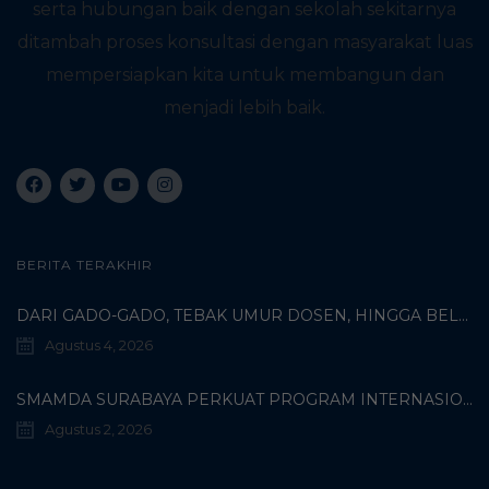
serta hubungan baik dengan sekolah sekitarnya
ditambah proses konsultasi dengan masyarakat luas
mempersiapkan kita untuk membangun dan
menjadi lebih baik.
BERITA TERAKHIR
DARI GADO-GADO, TEBAK UMUR DOSEN, HINGGA BELI PECI MUHAMMADIYAH: TERUNGKAPNYA KISAH UNIK 3 MAHASISWA TURKI DI SMAMDA!
Agustus 4, 2026
SMAMDA SURABAYA PERKUAT PROGRAM INTERNASIONAL MELALUI KOORDINASI BERSAMA WALI MURID KELAS X
Agustus 2, 2026