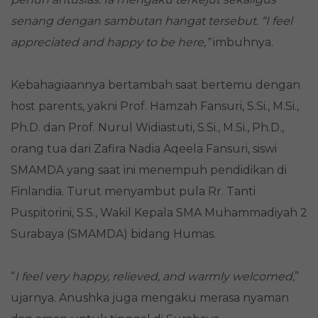
senang dengan sambutan hangat tersebut. “I feel
appreciated and happy to be here,”
imbuhnya.
Kebahagiaannya bertambah saat bertemu dengan
host parents, yakni Prof. Hamzah Fansuri, S.Si., M.Si.,
Ph.D. dan Prof. Nurul Widiastuti, S.Si., M.Si., Ph.D.,
orang tua dari Zafira Nadia Aqeela Fansuri, siswi
SMAMDA yang saat ini menempuh pendidikan di
Finlandia. Turut menyambut pula Rr. Tanti
Puspitorini, S.S., Wakil Kepala SMA Muhammadiyah 2
Surabaya (SMAMDA) bidang Humas.
“
I feel very happy, relieved, and warmly welcomed,
”
ujarnya. Anushka juga mengaku merasa nyaman