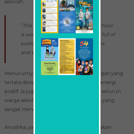
sekolah.
“
This school is very positive. The school
is well organized, welcoming, and full of
positive energy from both teachers
and students,”
ungkapnya.
Menurutnya, SMAMDA memiliki lingkungan yang
tertata dengan baik dan memancarkan energi
positif. Ia juga mengapresiasi keramahan seluruh
warga sekolah, baik guru maupun siswa, yang
sangat menghormati tamu.
Anushka, yang memiliki hobi membaca, akan