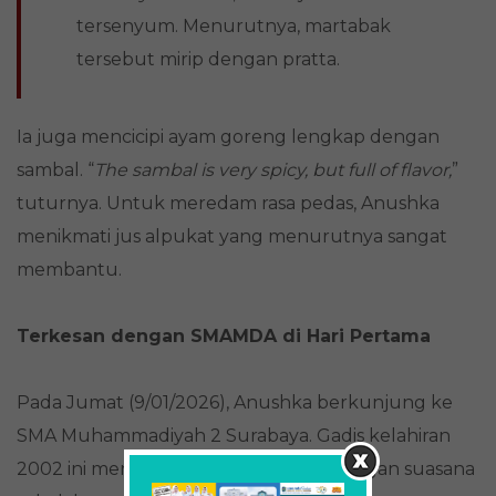
tersenyum. Menurutnya, martabak
tersebut mirip dengan pratta.
Ia juga mencicipi ayam goreng lengkap dengan
sambal. “
The sambal is very spicy, but full of flavor,
”
tuturnya. Untuk meredam rasa pedas, Anushka
menikmati jus alpukat yang menurutnya sangat
membantu.
Terkesan dengan SMAMDA di Hari Pertama
Pada Jumat (9/01/2026), Anushka berkunjung ke
SMA Muhammadiyah 2 Surabaya. Gadis kelahiran
2002 ini mengaku sangat terkesan dengan suasana