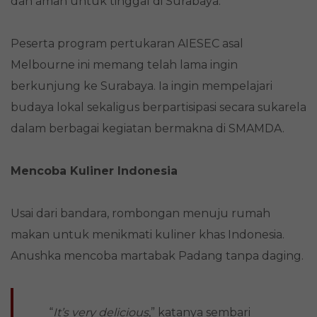
dan aman untuk tinggal di Surabaya.
Peserta program pertukaran AIESEC asal
Melbourne ini memang telah lama ingin
berkunjung ke Surabaya. Ia ingin mempelajari
budaya lokal sekaligus berpartisipasi secara sukarela
dalam berbagai kegiatan bermakna di SMAMDA.
Mencoba Kuliner Indonesia
Usai dari bandara, rombongan menuju rumah
makan untuk menikmati kuliner khas Indonesia.
Anushka mencoba martabak Padang tanpa daging.
“
It’s very delicious
,” katanya sembari