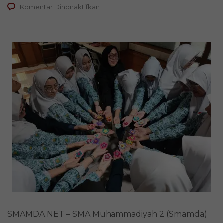
pada
Komentar Dinonaktifkan
Intip
Kreasi
Bros
Flanel
di
Kelas
Keputrian
SMAMDA
SMAMDA.NET – SMA Muhammadiyah 2 (Smamda)