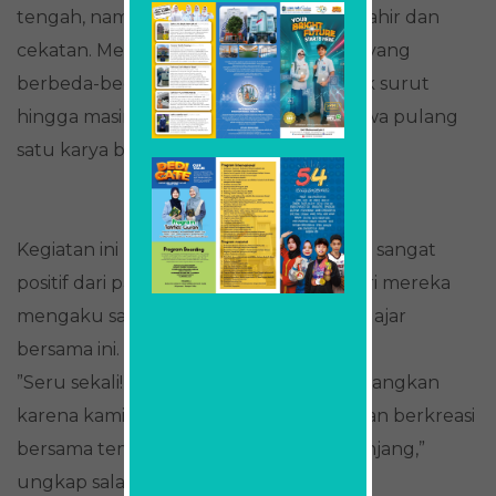
tengah, namun ada pula yang sudah mahir dan
cekatan. Meski menghadapi tantangan yang
berbeda-beda, antusiasme mereka tidak surut
hingga masing-masing berhasil membawa pulang
satu karya bros hasil kreativitas sendiri.
Kegiatan ini mendapatkan respons yang sangat
positif dari para peserta. Kebanyakan dari mereka
mengaku sangat menikmati momen belajar
bersama ini.
​”Seru sekali! Kegiatan ini sangat menyenangkan
karena kami bisa langsung berpraktik dan berkreasi
bersama teman-teman setelah libur panjang,”
ungkap salah satu siswi dengan ceria.