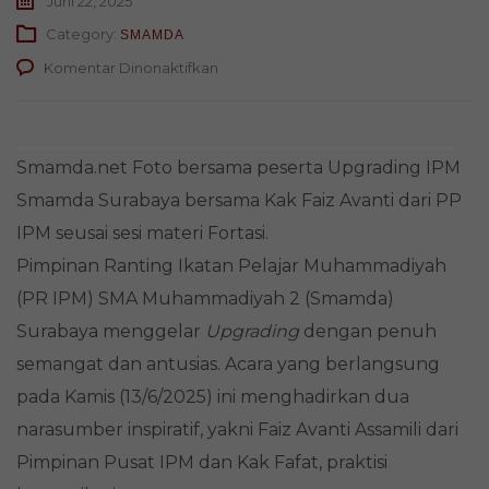
Juni 22, 2025
Category:
SMAMDA
pada
Komentar Dinonaktifkan
IPM
Smamda
Surabaya
Bedah
Smamda.net Foto bersama peserta Upgrading IPM
Tuntas
Fortasi
Smamda Surabaya bersama Kak Faiz Avanti dari PP
dan
IPM seusai sesi materi Fortasi.
Strategi
Komunikasi
Pimpinan Ranting Ikatan Pelajar Muhammadiyah
(PR IPM) SMA Muhammadiyah 2 (Smamda)
Surabaya menggelar
Upgrading
dengan penuh
semangat dan antusias. Acara yang berlangsung
pada Kamis (13/6/2025) ini menghadirkan dua
narasumber inspiratif, yakni Faiz Avanti Assamili dari
Pimpinan Pusat IPM dan Kak Fafat, praktisi