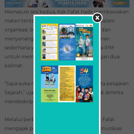
Memasuki sesi kedua, Kak Fafat hadir membawakan
materi tentang pentingnya komunikasi dalam
organisasi. Sesi ini berlangsung interaktif dan
menyenangkan, dimulai dengan permainan
sederhana yang melibatkan tiga anggota IPM
untuk memperkenalkan diri hanya dengan dua
kalimat.
“Saya suka mendesain dan saya suka mata pelajaran
Sejarah,” ujar Pandya, siswa kelas X-11, saat diminta
mendeskripsikan dirinya.
Melalui berbagai
game
dan simulasi, Kak Fafat
mengajak peserta memahami bahwa komunikasi