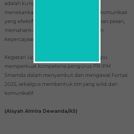
adalah kunci utama dalam organisasi. Ia
menekankan pentingnya keterampilan komunikasi
yang efektif, mulai dari cara menyampaikan pesan,
memahami audiens, hingga membangun
kepercayaan tim.
Kegiatan
Upgrading
ini diharapkan mampu
memperkuat kompetensi pengurus PR IPM
Smamda dalam menyambut dan mengawal Fortasi
2025, sekaligus membentuk tim yang solid dan
komunikatif.
(Aisyah Almira Dewanda/AS)