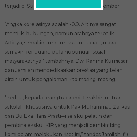
terjadi di Surabaya dengan yang ada di Jember.
“Angka korelasinya adalah -0.9. Artinya sangat
memiliki hubungan, namun arahnya terbalik.
Artinya, semakin tumbuh suatu daerah, maka
semakin renggang pula hubungan sosial
masyarakatnya,” tambahnya. Dwi Rahma Kurniasari
dan Jamilah mendedikasikan prestasi yang telah
diraih untuk pengalaman kita masing-masing.
“Kedua, kepada orangtua kami. Terakhir, untuk
sekolah, khususnya untuk Pak Muhammad Zarkasi
dan Bu Eka Haris Prastiwi selaku pelatih dan
pembina ekskul KIR yang menjadi pembimbing
kami dalam melakukan riset ini,” tandas Jamilah. (*)