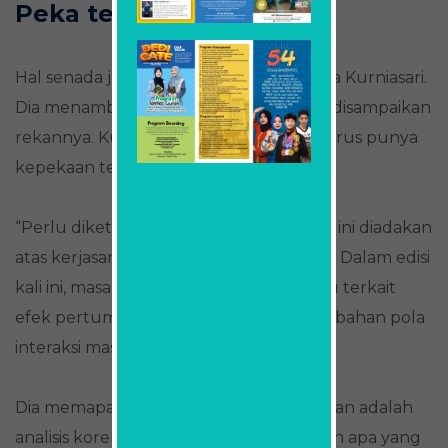
Peka terhadap Isu
Hal senada juga disampaikan Dwi Rahma Kurniasari.
Dia menambahkan dari tiga kunci yang disampaikan
rekannya. Kunci keempat adalah kita harus punya
kepekaan terhadap isu di sekitar kita
“Perlu diketahui Lomba Penelitian Belia ini diadakan
atas kerjasama pemerintah dengan CYS. Dalam edisi
kali ini, masalah yang diangkat adalah isu terkait
efek pertumbuhan kota terhadap perubahan pola
interaksi masyarakat,” ungkapnya.
Dia memaparkan metode yang digunakan adalah
analisis korelasi dengan membandingkan apa yang