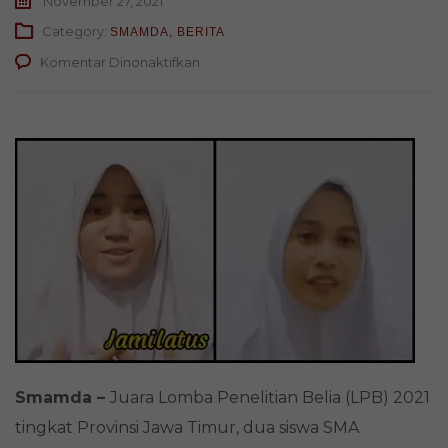
November 27, 2021
Category:
SMAMDA
,
BERITA
pada
Komentar Dinonaktifkan
Juara
I
Lomba
Penelitian,
Siswa
Smamda
Surabaya
Bagikan
Tips
Smamda –
Juara Lomba Penelitian Belia (LPB) 2021
tingkat Provinsi Jawa Timur, dua siswa SMA