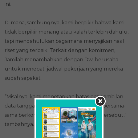
ini.
Di mana, sambungnya, kami berpikir bahwa kami
tidak berpikir menang atau kalah terlebih dahulu,
tapi mendahulukan bagaimana menyajikan hasil
riset yang terbaik. Terkait dengan komitmen,
Jamilah menambahkan dengan Dwi berusaha
untuk menepati jadwal pekerjaan yang mereka
sudah sepakati.
“Misalnya, kami menetapkan batas pengambilan
data tanggal sekian, maka kami berdua bersama-
sama berkomitmen mematuhi tanggal tersebut,”
tambahnya.