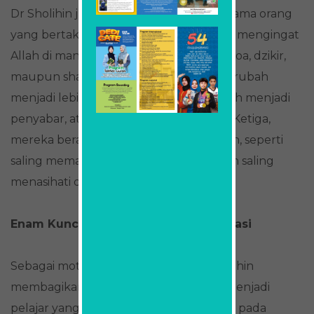
Dr Sholihin juga menjelaskan tiga ciri utama orang
yang bertakwa. Pertama, mereka selalu mengingat
Allah di manapun berada, baik melalui doa, dzikir,
maupun shalat. Kedua, mereka mau berubah
menjadi lebih baik, misalnya dari pemarah menjadi
penyabar, atau dari malas menjadi rajin. Ketiga,
mereka berakhlak baik dalam pergaulan, seperti
saling memaafkan, menjaga ucapan, dan saling
menasihati dalam kebaikan.
Enam Kunci Menjadi Pelajar Berprestasi
Sebagai motivasi bagi para siswa, Dr Sholihin
membagikan enam kunci sukses agar menjadi
pelajar yang berprestasi. Pertama, fokus pada