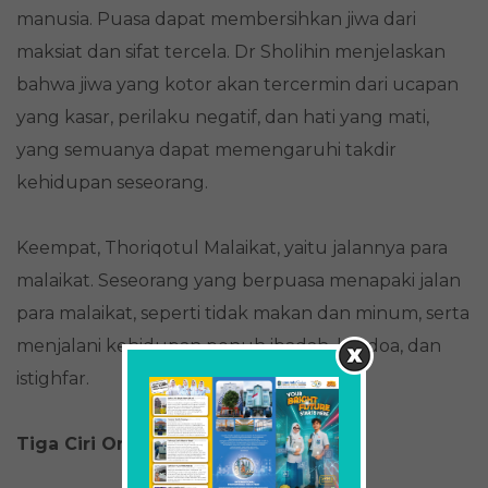
manusia. Puasa dapat membersihkan jiwa dari
maksiat dan sifat tercela. Dr Sholihin menjelaskan
bahwa jiwa yang kotor akan tercermin dari ucapan
yang kasar, perilaku negatif, dan hati yang mati,
yang semuanya dapat memengaruhi takdir
kehidupan seseorang.
Keempat, Thoriqotul Malaikat, yaitu jalannya para
malaikat. Seseorang yang berpuasa menapaki jalan
para malaikat, seperti tidak makan dan minum, serta
menjalani kehidupan penuh ibadah, berdoa, dan
istighfar.
Tiga Ciri Orang Bertakwa