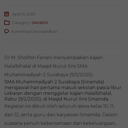
April 13, 2025
Category:
SMAMDA
pada
Komentar Dinonaktifkan
Kajian
Halalbihalal
Smamda:
Tiga
Dr M. Sholihin Fanani menyampaikan kajian
Ciri
Orang
Halalbihalal di Masjid Nurul Ilmi SMA
Bertakwa
Muhammadiyah 2 Surabaya (9/2/2025).
dan
SMA Muhammadiyah 2 Surabaya (Smamda)
Enam
mengawali hari pertama masuk sekolah pasca libur
Kunci
Lebaran dengan menggelar kajian Halalbihalal,
Pelajar
Rabu (9/2/2025), di Masjid Nurul Ilmi Smamda.
Berprestasi
Kegiatan ini diikuti oleh seluruh siswa kelas 10, 11,
dan 12, serta guru dan karyawan Smamda. Dalam
suasana penuh kebersamaan dan kekeluargaan,