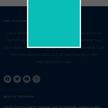
SMA MUHAMMADIYAH2 SURABAYA
Satu dekade yang kaya akan sejarah dan prestasi
serta hubungan baik dengan sekolah sekitarnya
ditambah proses konsultasi dengan masyarakat luas
mempersiapkan kita untuk membangun dan
menjadi lebih baik.
BERITA TERAKHIR
DARI GADO-GADO, TEBAK UMUR DOSEN, HINGGA BELI PECI MUHAMMADIYAH: TERUNGKAPNYA KISAH UNIK 3 MAHASISWA TURKI DI SMAMDA!