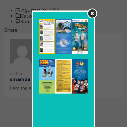
Agustus 24, 2016
Category:
pada
Komentar Dinonaktifkan
Multi
Share
Grain
Cheerios
Author:
smamda
I Am the Admin