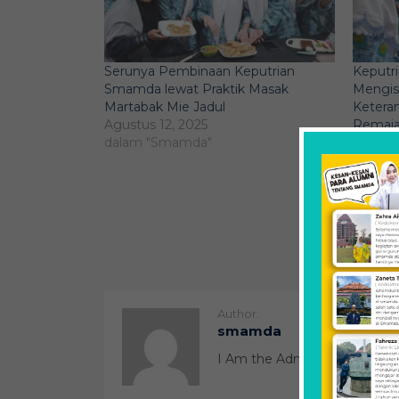
Serunya Pembinaan Keputrian
Keputr
Smamda lewat Praktik Masak
Mengisi
Martabak Mie Jadul
Keteram
Agustus 12, 2025
Remaj
dalam "Smamda"
Septem
dalam 
Author:
smamda
I Am the Admin