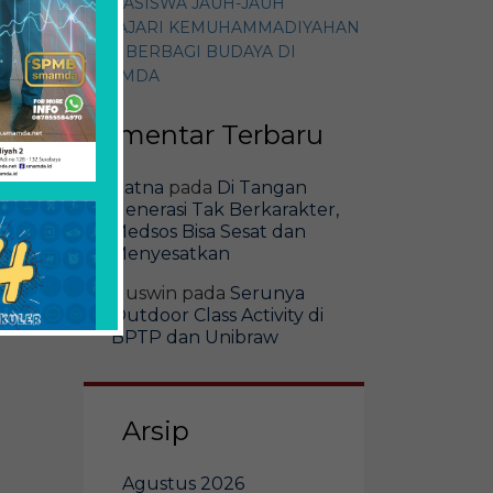
MAHASISWA JAUH-JAUH
PELAJARI KEMUHAMMADIYAHAN
DAN BERBAGI BUDAYA DI
SMAMDA
Komentar Terbaru
Ratna
pada
Di Tangan
Generasi Tak Berkarakter,
Medsos Bisa Sesat dan
Menyesatkan
Guswin
pada
Serunya
Outdoor Class Activity di
BPTP dan Unibraw
Arsip
Agustus 2026