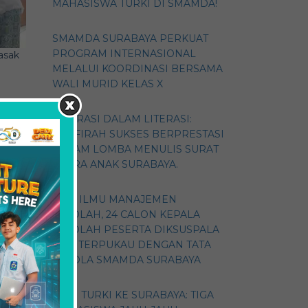
MAHASISWA TURKI DI SMAMDA!
SMAMDA SURABAYA PERKUAT
PROGRAM INTERNASIONAL
asak
MELALUI KOORDINASI BERSAMA
WALI MURID KELAS X
ASPIRASI DALAM LITERASI:
ZHAFIRAH SUKSES BERPRESTASI
DALAM LOMBA MENULIS SURAT
SUARA ANAK SURABAYA.
E
GALI ILMU MANAJEMEN
SEKOLAH, 24 CALON KEPALA
SEKOLAH PESERTA DIKSUSPALA
2026 TERPUKAU DENGAN TATA
KELOLA SMAMDA SURABAYA
DARI TURKI KE SURABAYA: TIGA