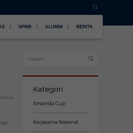
AS
SPMB
ALUMNI
BERITA
Kategori
pada
ktifkan
Rahasia
Smamda Cup
Martabak
Tahu
Telur
Kerjasama Nasional
mpah
Gurih
nan