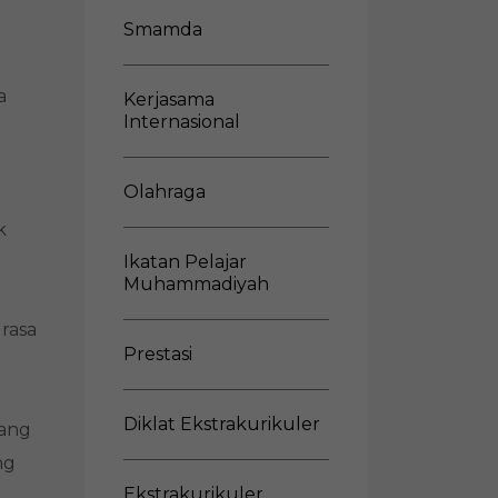
Nikmat
Smamda
ala
Keputrian
Smamda
a
Kerjasama
Internasional
Olahraga
k
Ikatan Pelajar
Muhammadiyah
rasa
Prestasi
Diklat Ekstrakurikuler
wang
ng
Ekstrakurikuler