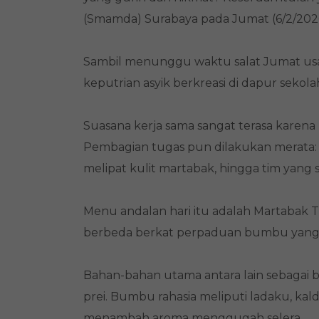
(Smamda) Surabaya pada Jumat (6/2/2026
Sambil menunggu waktu salat Jumat usai,
keputrian asyik berkreasi di dapur sekola
Suasana kerja sama sangat terasa karena 
Pembagian tugas pun dilakukan merata:
melipat kulit martabak, hingga tim yang
Menu andalan hari itu adalah Martabak T
berbeda berkat perpaduan bumbu yang 
Bahan-bahan utama antara lain sebagai be
prei. Bumbu rahasia meliputi ladaku, 
menambah aroma menggugah selera.