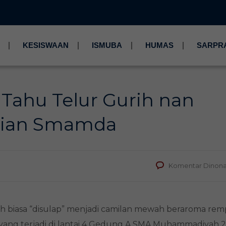
KESISWAAN
ISMUBA
HUMAS
SARPR
Tahu Telur Gurih nan
trian Smamda
Komentar Dinona
ih biasa “disulap” menjadi camilan mewah beraroma re
 yang terjadi di lantai 4 Gedung A SMA Muhammadiyah 2