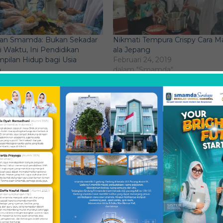
ian Smamda: Bukan Sekadar
Nikmati Tempura Crispy Cara M
 Waktu, Ini Pendidikan
ala Jepang
pilan Hidup bagi Usia
Februari 24, 2019
a
dalam "Smamda"
ber 29, 2025
"Smamda"
SHAR