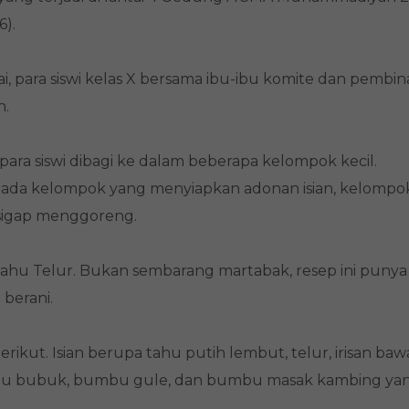
).
 para siswi kelas X bersama ibu-ibu komite dan pembin
h.
para siswi dibagi ke dalam beberapa kelompok kecil.
 ada kelompok yang menyiapkan adonan isian, kelompo
 sigap menggoreng.
ahu Telur. Bukan sembarang martabak, resep ini punya 
berani.
rikut. Isian berupa tahu putih lembut, telur, irisan ba
kaldu bubuk, bumbu gule, dan bumbu masak kambing ya