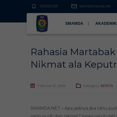
0315021316
admin@smamda.net
SMAMDA
AKADEMIK
Rahasia Martabak 
Nikmat ala Kepu
Februari 12, 2026
Category:
BERITA
SMAMDA.NET – Apa jadinya jika tahu put
yang gurih dan nikmat? Keseruan itulah