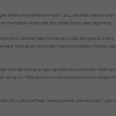
ar teksturnya ekstra renyah. Lalu, perekat dari larutan
an martabak tetap rapi dan tidak bocor saat digoreng.
berikut. Setelah isian tercampur rata dengan bumbu,
persegi. Martabak kemudian digoreng dalam minyak pa
bak saat dipotong langsung disambut antusias. Hasilnya
k siang itu. Para siswi pun merasa puas karena eksperi
dan ternyata berhasil, rasanya benar-benar enak,” ujar s