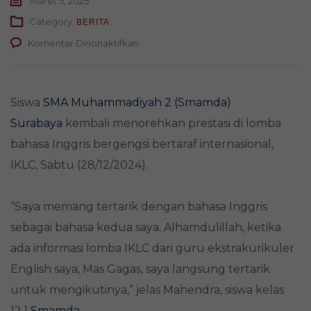
Maret 5, 2025
Category:
BERITA
pada
Komentar Dinonaktifkan
Satu
Lagi
Siswa
Smamda
Siswa
SMA Muhammadiyah 2 (Smamda)
Surabaya
Surabaya
kembali menorehkan prestasi di lomba
Torehkan
Prestasi
bahasa Inggris bergengsi bertaraf internasional,
di
IKLC, Sabtu (28/12/2024).
Lomba
IKLC
“Saya memang tertarik dengan bahasa Inggris
sebagai bahasa kedua saya. Alhamdulillah, ketika
ada informasi lomba IKLC dari guru ekstrakurikuler
English saya, Mas Gagas, saya langsung tertarik
untuk mengikutinya,” jelas Mahendra, siswa kelas
12.1
Smamda
.