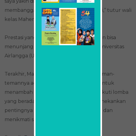
saya yakin dia akan membawa hasil yang
membanggakan. Alhamdulillah terbukti,” tutur wali
kelas Mahendra.
Prestasi yang diraih Mahendra diharapkan bisa
menunjang cita-citanya untuk masuk Universitas
Airlangga (Unair), jurusan Psikologi.
Terakhir, Mahendra berpesan kepada teman-
temannya agar memanfaatkan waktu untuk
menambah pengalaman dengan mengikuti lomba
yang berada di luar zona nyaman. Ia menekankan
pentingnya menjalaninya dengan serius dan
menikmati setiap tantangan.