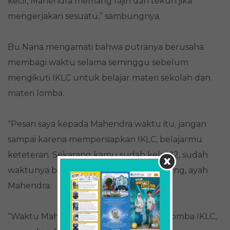
kecil, Mahendra memang rajin dan tekun jika
mengerjakan sesuatu,” sambungnya.
Bu Nana mengamati bahwa putranya berusaha
membagi waktu selama seminggu sebelum
mengikuti IKLC untuk belajar materi sekolah dan
materi lomba.
“Pesan saya kepada Mahendra waktu itu, jangan
sampai karena mempersiapkan IKLC, belajarmu
keteteran. Sekarang kamu sudah kelas 12, sudah
waktunya berjuang,” tambah Jusuf Agung, ayah
Mahendra.
“Waktu Mahen cerita ke saya mau ikut lomba IKLC,