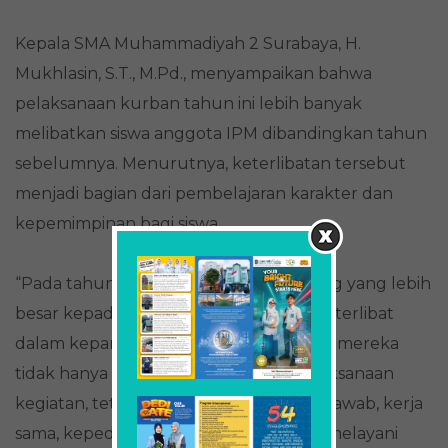
Kepala SMA Muhammadiyah 2 Surabaya, H.
Mukhlasin, S.T., M.Pd., menyampaikan bahwa
pelaksanaan kurban tahun ini lebih banyak
melibatkan siswa anggota IPM dibandingkan tahun
sebelumnya. Menurutnya, keterlibatan tersebut
menjadi bagian dari pembelajaran karakter dan
kepemimpinan bagi siswa.
“Pada tahun ini, kami memberikan ruang yang lebih
besar kepada siswa anggota IPM untuk terlibat
dalam kepanitiaan kurban. Harapannya, mereka
tidak hanya belajar tentang teknis pelaksanaan
kegiatan, tetapi juga belajar tanggung jawab, kerja
sama, kepedulian sosial, dan semangat melayani