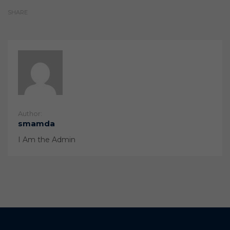
SHARE
Author:
smamda
I Am the Admin