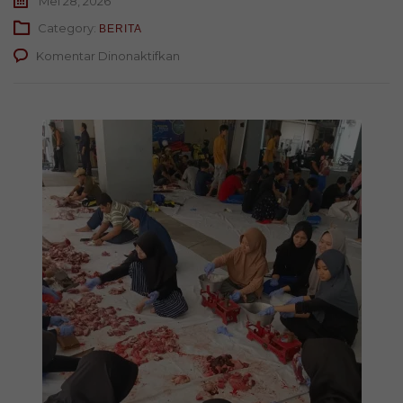
Mei 28, 2026
Category:
BERITA
pada
Komentar Dinonaktifkan
Semangat
Berbagi
Idul
Adha,
Smamda
Surabaya
Sembelih
18
Hewan
Kurban