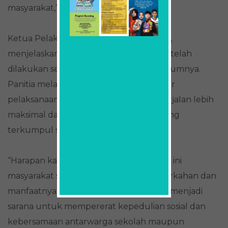
masyarakat,” ujarnya.
Ketua Pelaksana kurban, Nur Azly, S.Psi.,
menjelaskan bahwa persiapan kegiatan telah
dilakukan sejak sekitar satu bulan sebelumnya.
Panitia melakukan penggalian dana agar
pelaksanaan kurban tahun ini dapat berjalan lebih
maksimal dan jumlah hewan kurban yang
terkumpul semakin banyak.
“Harapan kami, melalui kegiatan kurban ini
masyarakat sekitar bisa merasakan keberkahan dan
manfaatnya. Selain itu, kegiatan ini juga menjadi
sarana untuk mempererat kepedulian sosial dan
kebersamaan antarwarga sekolah maupun