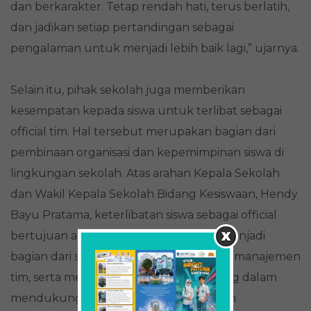
dan berkarakter. Tetap rendah hati, terus berlatih,
dan jadikan setiap pertandingan sebagai
pengalaman untuk menjadi lebih baik lagi,” ujarnya.
Selain itu, pihak sekolah juga memberikan
kesempatan kepada siswa untuk terlibat sebagai
official tim. Hal tersebut merupakan bagian dari
pembinaan organisasi dan kepemimpinan siswa di
lingkungan sekolah. Atas arahan Kepala Sekolah
dan Wakil Kepala Sekolah Bidang Kesiswaan, Hendy
Bayu Pratama, keterlibatan siswa sebagai official
bertujuan agar mereka dapat belajar menjadi
bagian dari staf kepelatihan, memahami manajemen
tim, serta memiliki pengalaman langsung dalam
mendukung jalannya pertandingan dan