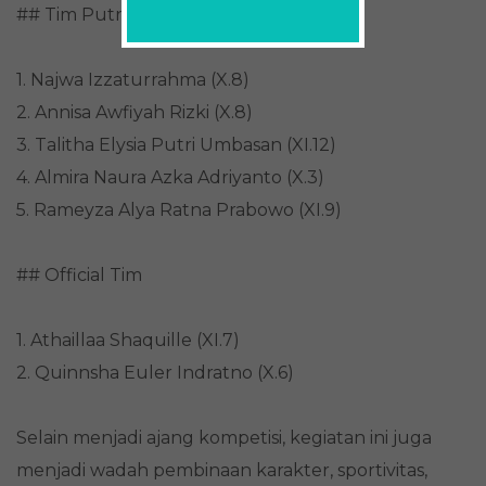
## Tim Putri
1. Najwa Izzaturrahma (X.8)
2. Annisa Awfiyah Rizki (X.8)
3. Talitha Elysia Putri Umbasan (XI.12)
4. Almira Naura Azka Adriyanto (X.3)
5. Rameyza Alya Ratna Prabowo (XI.9)
## Official Tim
1. Athaillaa Shaquille (XI.7)
2. Quinnsha Euler Indratno (X.6)
Selain menjadi ajang kompetisi, kegiatan ini juga
menjadi wadah pembinaan karakter, sportivitas,