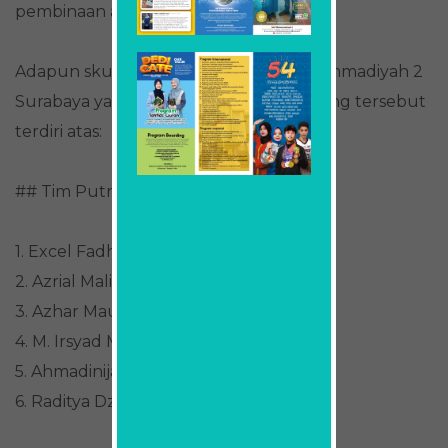
pembinaan atlet.
Adapun skuad tim floorball SMA Muhammadiyah 2
Surabaya yang turut berlaga dalam ajang tersebut
terdiri atas:
## Tim Putra
1. Excel Fadhil Muhammad (X.6)
2. Azrial Maliq Prawindra (X.6)
3. Azhar Maulana R. (XI.7)
4. M. Irsyad Maulana (X.6)
5. Ahmadinijad (X.6)
6. Raditya Dzikrilla Arsyadilova (X.6)