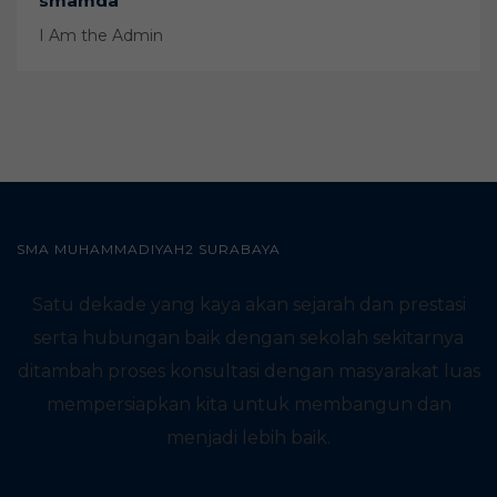
smamda
I Am the Admin
SMA MUHAMMADIYAH2 SURABAYA
Satu dekade yang kaya akan sejarah dan prestasi
serta hubungan baik dengan sekolah sekitarnya
ditambah proses konsultasi dengan masyarakat luas
mempersiapkan kita untuk membangun dan
menjadi lebih baik.