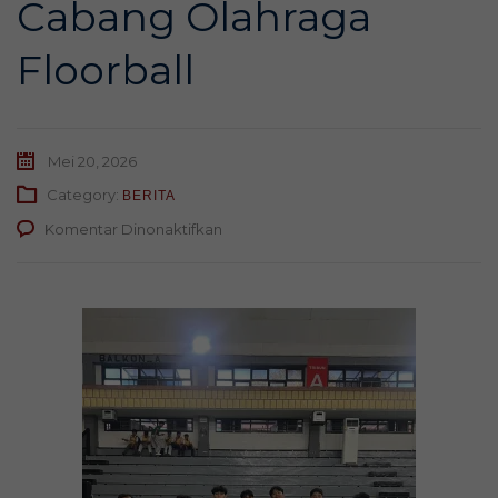
Cabang Olahraga
Floorball
Mei 20, 2026
Category:
BERITA
pada
Komentar Dinonaktifkan
Siswa
SMA
Muhammadiyah
2
Surabaya
Raih
Prestasi
Gemilang
di
Piala
Wali
Kota