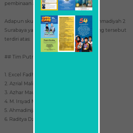
pembinaan atlet.
Adapun skuad tim floorball SMA Muhammadiyah 2
Surabaya yang turut berlaga dalam ajang tersebut
terdiri atas:
## Tim Putra
1. Excel Fadhil Muhammad (X.6)
2. Azrial Maliq Prawindra (X.6)
3. Azhar Maulana R. (XI.7)
4. M. Irsyad Maulana (X.6)
5. Ahmadinijad (X.6)
6. Raditya Dzikrilla Arsyadilova (X.6)