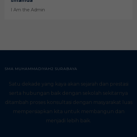
smamda
I Am the Admin
SMA MUHAMMADIYAH2 SURABAYA
Satu dekade yang kaya akan sejarah dan prestasi
serta hubungan baik dengan sekolah sekitarnya
ditambah proses konsultasi dengan masyarakat luas
mempersiapkan kita untuk membangun dan
menjadi lebih baik.