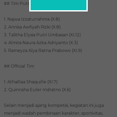
## Tim Putri
1. Najwa Izzaturrahma (X.8)
2. Annisa Awfiyah Rizki (X.8)
3. Talitha Elysia Putri Umbasan (XI.12)
4. Almira Naura Azka Adriyanto (X.3)
5. Rameyza Alya Ratna Prabowo (XI.9)
## Official Tim
1. Athaillaa Shaquille (XI.7)
2. Quinnsha Euler Indratno (X.6)
Selain menjadi ajang kompetisi, kegiatan ini juga
menjadi wadah pembinaan karakter, sportivitas,