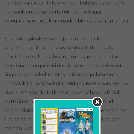
dan berkarakter. Tetap rendah hati, terus berlatih,
dan jadikan setiap pertandingan sebagai
pengalaman untuk menjadi lebih baik lagi,” ujarnya.
Selain itu, pihak sekolah juga memberikan
kesempatan kepada siswa untuk terlibat sebagai
official tim. Hal tersebut merupakan bagian dari
pembinaan organisasi dan kepemimpinan siswa di
lingkungan sekolah. Atas arahan Kepala Sekolah
dan Wakil Kepala Sekolah Bidang Kesiswaan, Hendy
Bayu Pratama, keterlibatan siswa sebagai official
bertujuan agar mereka dapat belajar menjadi
bagian dari staf kepelatihan, memahami manajemen
tim, serta memiliki pengalaman langsung dalam
mendukung jalannya pertandingan dan