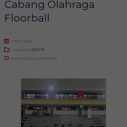
Cabang Olahraga
Floorball
Mei 11, 2026
Category:
BERITA
pada
Komentar Dinonaktifkan
Siswa
SMA
Muhammadiyah
2
Surabaya
Raih
Prestasi
Gemilang
di
Piala
Wali
Kota