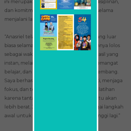
ini merupakan buah dari kerja keras, kedisiplinan,
dan komitmen yang telah ditunjukkan selama
menjalani latihan.
“Anasriel telah menunjukkan dedikasi yang luar
biasa selama proses latihan. Keberhasilannya lolos
sebagai wakil Kota Surabaya bukanlah hasil yang
instan, melainkan hasil dari konsistensi, semangat
belajar, dan kemauan untuk terus berkembang.
Saya berharap Anasriel tetap rendah hati, menjaga
fokus, dan terus meningkatkan kualitas latihan
karena tantangan di tingkat provinsi tentu akan
lebih berat. Jadikan pencapaian ini sebagai langkah
awal untuk meraih prestasi yang lebih tinggi lagi.”