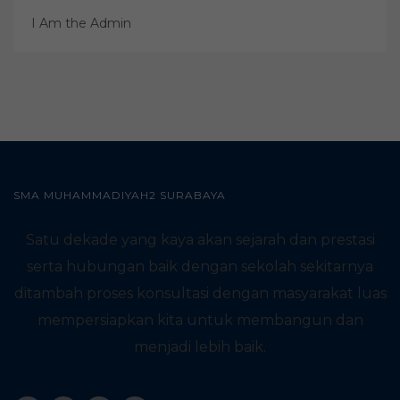
I Am the Admin
SMA MUHAMMADIYAH2 SURABAYA
Satu dekade yang kaya akan sejarah dan prestasi
serta hubungan baik dengan sekolah sekitarnya
ditambah proses konsultasi dengan masyarakat luas
mempersiapkan kita untuk membangun dan
menjadi lebih baik.