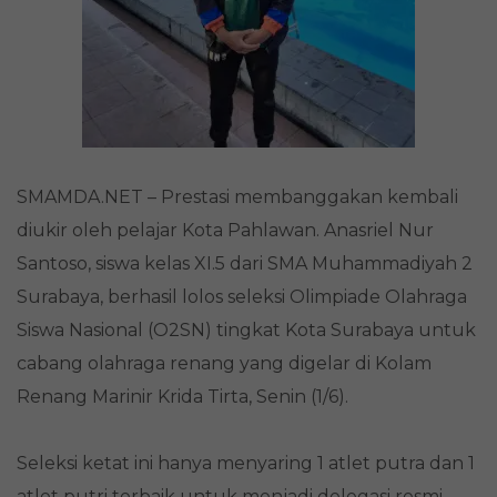
Putra
SMAMDA.NET – Prestasi membanggakan kembali
diukir oleh pelajar Kota Pahlawan. Anasriel Nur
Santoso, siswa kelas XI.5 dari SMA Muhammadiyah 2
Surabaya, berhasil lolos seleksi Olimpiade Olahraga
Siswa Nasional (O2SN) tingkat Kota Surabaya untuk
cabang olahraga renang yang digelar di Kolam
Renang Marinir Krida Tirta, Senin (1/6).
Seleksi ketat ini hanya menyaring 1 atlet putra dan 1
atlet putri terbaik untuk menjadi delegasi resmi