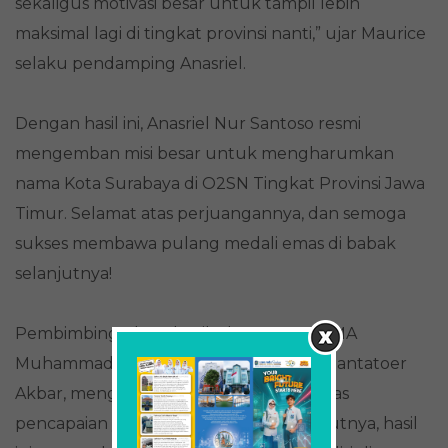
sekaligus motivasi besar untuk tampil lebih
maksimal lagi di tingkat provinsi nanti,” ujar Maurice
selaku pendamping Anasriel.
Dengan hasil ini, Anasriel Nur Santoso resmi
mengemban misi besar untuk mengharumkan
nama Kota Surabaya di O2SN Tingkat Provinsi Jawa
Timur. Selamat atas perjuangannya, dan semoga
sukses membawa pulang medali emas di babak
selanjutnya!
Pembimbing Ekstrakurikuler Renang SMA
Muhammadiyah 2 Surabaya, Maurice Anantatoer
Akbar, mengungkapkan rasa bangga atas
pencapaian yang diraih Anasriel. Menurutnya, hasil